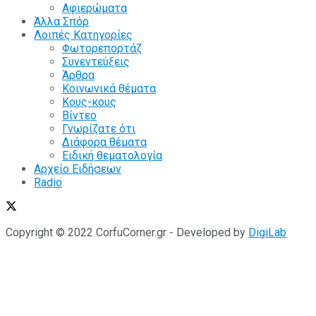
Αφιερώματα
Άλλα Σπόρ
Λοιπές Κατηγορίες
Φωτορεπορτάζ
Συνεντεύξεις
Άρθρα
Κοινωνικά θέματα
Κους-κους
Βίντεο
Γνωρίζατε ότι
Διάφορα θέματα
Ειδική θεματολογία
Αρχείο Ειδήσεων
Radio
Copyright © 2022 CorfuCorner.gr - Developed by
DigiLab