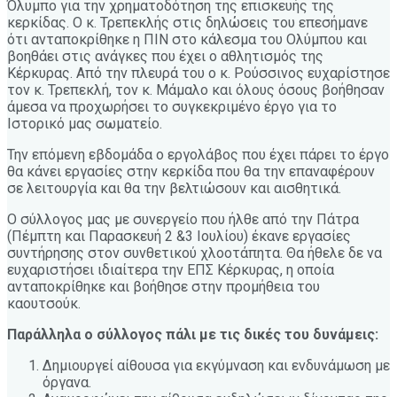
Όλυμπο για την χρηματοδότηση της επισκευής της
κερκίδας. Ο κ. Τρεπεκλής στις δηλώσεις του επεσήμανε
ότι ανταποκρίθηκε η ΠΙΝ στο κάλεσμα του Ολύμπου και
βοηθάει στις ανάγκες που έχει ο αθλητισμός της
Κέρκυρας. Από την πλευρά του ο κ. Ρούσσινος ευχαρίστησε
τον κ. Τρεπεκλή, τον κ. Μάμαλο και όλους όσους βοήθησαν
άμεσα να προχωρήσει το συγκεκριμένο έργο για το
Ιστορικό μας σωματείο.
Την επόμενη εβδομάδα ο εργολάβος που έχει πάρει το έργο
θα κάνει εργασίες στην κερκίδα που θα την επαναφέρουν
σε λειτουργία και θα την βελτιώσουν και αισθητικά.
Ο σύλλογος μας με συνεργείο που ήλθε από την Πάτρα
(Πέμπτη και Παρασκευή 2 &3 Ιουλίου) έκανε εργασίες
συντήρησης στον συνθετικού χλοοτάπητα. Θα ήθελε δε να
ευχαριστήσει ιδιαίτερα την ΕΠΣ Κέρκυρας, η οποία
ανταποκρίθηκε και βοήθησε στην προμήθεια του
καουτσούκ.
Παράλληλα ο σύλλογος πάλι με τις δικές του δυνάμεις:
Δημιουργεί αίθουσα για εκγύμναση και ενδυνάμωση με
όργανα.