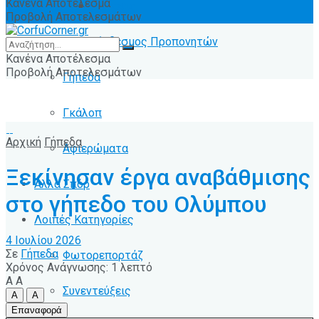
Κανένα Αποτέλεσμα
Ειδήσεις
Προβολή Αποτελεσμάτων
Σύνδεσμος Προπονητών
Κανένα Αποτέλεσμα
Προβολή Αποτελεσμάτων
Γήπεδα
Γκάλοπ
Αρχική
Γήπεδα
Αφιερώματα
Ξεκίνησαν έργα αναβάθμισης
Άλλα Σπόρ
στο γήπεδο του Ολύμπου
Λοιπές Κατηγορίες
4 Ιουλίου 2026
Σε
Γήπεδα
Φωτορεπορτάζ
Χρόνος Ανάγνωσης: 1 λεπτό
A
A
Συνεντεύξεις
A
A
Επαναφορά