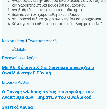
Αναμορφώνει την αίθουσα εκδηλώσεων δίνοντας της
και χαρακτηριστικά μουσείου και αρχείου.
Αναβαθμίζει ουσιαστικά τα αποδυτήρια.
Βελτιώνει τον χώρο αθλητικού υλικού.
Δημιουργεί ειδικό χώρο πλυντηρίου και ρουχισμού.
Κάνει γενικό καθαρισμό, επισκευές, βαψίματα κλπ.”
Κοινοποίηση
Tweet
Αποστολή
Προηγούμενο Άρθρο
Με Αλ. Κόκκινο & Σπ. Σπίνουλα συνεχίζει ο
ΟΦΑΜ & στην Γ Έθνική
Επόμενο Άρθρο
Ο Γιάννης Φλώρος ο νέος επικεφαλής των
Αναπτυξιακών Τμημάτων του Θιναλιακού
Σχετικά
Άρθρα