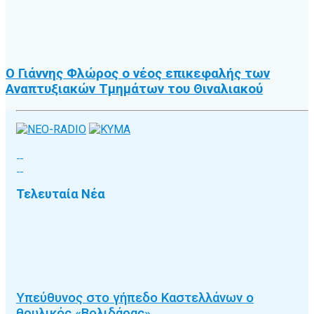
Ο Γιάννης Φλώρος ο νέος επικεφαλής των
Αναπτυξιακών Τμημάτων του Θιναλιακού
Τελευταία Νέα
Υπεύθυνος στο γήπεδο Καστελλάνων ο
θρυλικός «Βολιδάρας»