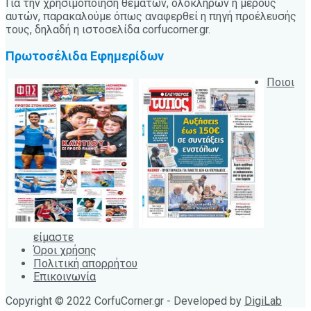
Για την χρησιμοποίηση θεμάτων, ολόκληρων ή μέρους
αυτών, παρακαλούμε όπως αναφερθεί η πηγή προέλευσής
τους, δηλαδή η ιστοσελίδα corfucorner.gr.
Πρωτοσέλιδα Εφημερίδων
Ποιοι
είμαστε
Όροι χρήσης
Πολιτική απορρήτου
Επικοινωνία
Copyright © 2022 CorfuCorner.gr - Developed by
DigiLab