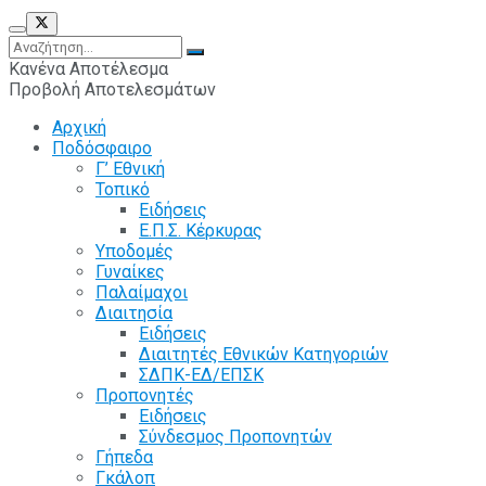
Κανένα Αποτέλεσμα
Προβολή Αποτελεσμάτων
Αρχική
Ποδόσφαιρο
Γ’ Εθνική
Τοπικό
Ειδήσεις
Ε.Π.Σ. Κέρκυρας
Υποδομές
Γυναίκες
Παλαίμαχοι
Διαιτησία
Ειδήσεις
Διαιτητές Εθνικών Κατηγοριών
ΣΔΠΚ-ΕΔ/ΕΠΣΚ
Προπονητές
Ειδήσεις
Σύνδεσμος Προπονητών
Γήπεδα
Γκάλοπ