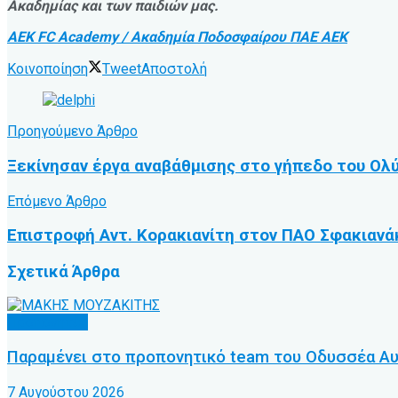
Ακαδημίας και των παιδιών μας.
AEK FC Academy / Ακαδημία Ποδοσφαίρου ΠΑΕ ΑΕΚ
Κοινοποίηση
Tweet
Αποστολή
Προηγούμενο Άρθρο
Ξεκίνησαν έργα αναβάθμισης στο γήπεδο του Ολ
Επόμενο Άρθρο
Επιστροφή Αντ. Κορακιανίτη στον ΠΑΟ Σφακιανά
Σχετικά
Άρθρα
Προπονητές
Παραμένει στο προπονητικό team του Οδυσσέα Α
7 Αυγούστου 2026