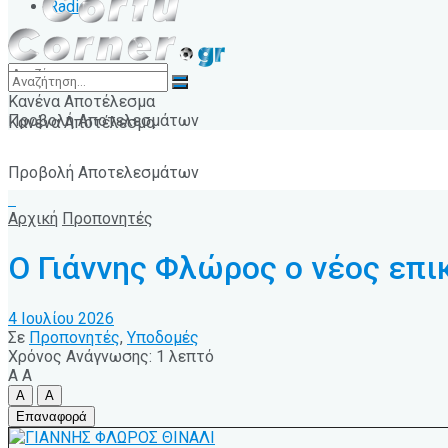
Radio
Κανένα Αποτέλεσμα
Προβολή Αποτελεσμάτων
Κανένα Αποτέλεσμα
Προβολή Αποτελεσμάτων
Αρχική
Προπονητές
Ο Γιάννης Φλώρος ο νέος επ
4 Ιουλίου 2026
Σε
Προπονητές
,
Υποδομές
Χρόνος Ανάγνωσης: 1 λεπτό
A
A
A
A
Επαναφορά