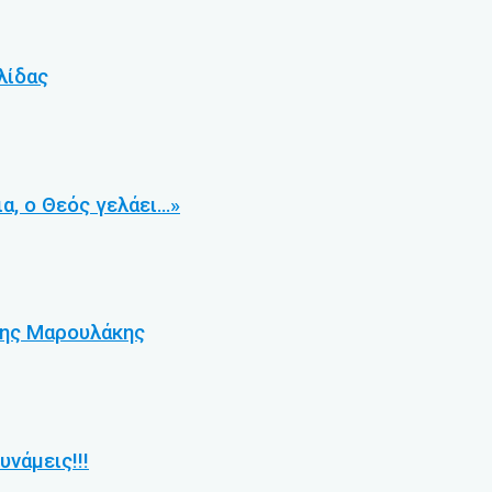
λίδας
α, ο Θεός γελάει…»
ρης Μαρουλάκης
υνάμεις!!!