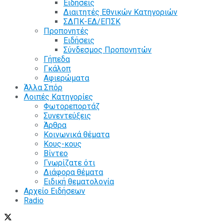
Ειδήσεις
Διαιτητές Εθνικών Κατηγοριών
ΣΔΠΚ-ΕΔ/ΕΠΣΚ
Προπονητές
Ειδήσεις
Σύνδεσμος Προπονητών
Γήπεδα
Γκάλοπ
Αφιερώματα
Άλλα Σπόρ
Λοιπές Κατηγορίες
Φωτορεπορτάζ
Συνεντεύξεις
Άρθρα
Κοινωνικά θέματα
Κους-κους
Βίντεο
Γνωρίζατε ότι
Διάφορα θέματα
Ειδική θεματολογία
Αρχείο Ειδήσεων
Radio