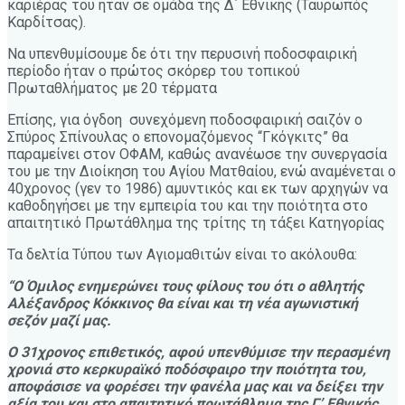
καριέρας του ήταν σε ομάδα της Δ΄ Εθνικής (Ταυρωπός
Καρδίτσας).
Να υπενθυμίσουμε δε ότι την περυσινή ποδοσφαιρική
περίοδο ήταν ο πρώτος σκόρερ του τοπικού
Πρωταθλήματος με 20 τέρματα
Επίσης, για όγδοη συνεχόμενη ποδοσφαιρική σαιζόν ο
Σπύρος Σπίνουλας ο επονομαζόμενος “Γκόγκιτς” θα
παραμείνει στον ΟΦΑΜ, καθώς ανανέωσε την συνεργασία
του με την Διοίκηση του Αγίου Ματθαίου, ενώ αναμένεται ο
40χρονος (γεν το 1986) αμυντικός και εκ των αρχηγών να
καθοδηγήσει με την εμπειρία του και την ποιότητα στο
απαιτητικό Πρωτάθλημα της τρίτης τη τάξει Κατηγορίας
Τα δελτία Τύπου των Αγιομαθιτών είναι το ακόλουθα:
“Ο Όμιλος ενημερώνει τους φίλους του ότι ο αθλητής
Αλέξανδρος Κόκκινος θα είναι και τη νέα αγωνιστική
σεζόν μαζί μας.
Ο 31χρονος επιθετικός, αφού υπενθύμισε την περασμένη
χρονιά στο κερκυραϊκό ποδόσφαιρο την ποιότητα του,
αποφάσισε να φορέσει την φανέλα μας και να δείξει την
αξία του και στο απαιτητικό πρωτάθλημα της Γ’ Εθνικής.