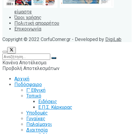
είμαστε
Όροι χρήσης
Πολιτική απορρήτου
Επικοινωνία
Copyright © 2022 CorfuCorner.gr - Developed by
DigiLab
Κανένα Αποτέλεσμα
Προβολή Αποτελεσμάτων
Αρχική
Ποδόσφαιρο
Γ’ Εθνική
Τοπικό
Ειδήσεις
Ε.Π.Σ. Κέρκυρας
Υποδομές
Γυναίκες
Παλαίμαχοι
Διαιτησία