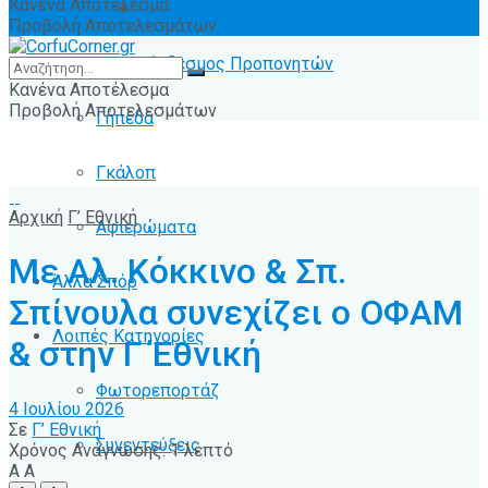
Κανένα Αποτέλεσμα
Ειδήσεις
Προβολή Αποτελεσμάτων
Σύνδεσμος Προπονητών
Κανένα Αποτέλεσμα
Προβολή Αποτελεσμάτων
Γήπεδα
Γκάλοπ
Αρχική
Γ’ Εθνική
Αφιερώματα
Με Αλ. Κόκκινο & Σπ.
Άλλα Σπόρ
Σπίνουλα συνεχίζει ο ΟΦΑΜ
Λοιπές Κατηγορίες
& στην Γ Έθνική
Φωτορεπορτάζ
4 Ιουλίου 2026
Σε
Γ’ Εθνική
Συνεντεύξεις
Χρόνος Ανάγνωσης: 1 λεπτό
A
A