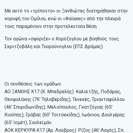
Με αυτό το «τρίποντο» οι Ξανθιώτες διατηρήθηκαν στην
κορυφή του Ομίλου, ενώ οι «Φαίακες» από την πλευρά
τους παραμένουν στην προτελευταία θέση.
Τον αγώνα «σφύριξε» ο Χορόζογλου με βοηθούς τους
Σκριτζοβάλη και Τουρούνογλου (ΕΠΣ Δράμας).
Οι συνθέσεις των ομάδων:
ΑΟ ΞΑΝΘΗΣ Κ17 (Κ. Μπεδρελής): Καλαϊτζής, Ποδάρας,
Θεοφυλάκης (76′ Τηλαβερίδης), Τενεκές, Τριανταφύλλου
(46′ Σπυριδωνίδης), Μελιόπουλος, Γκατζόγιας (65′
Κιούπης), Γράβας (60′ Τσιτσεκίδης), Ιωάννου, Δουλγέρης
(65′ Ισμέτ), Σουλεϊμάν.
ΑΟΚ ΚΕΡΚΥΡΑ Κ17 (Αρ. Λούβρος): Ρίζος (46′ Λαγός), Σπ.