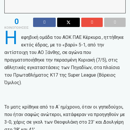
0
ΚΟΙΝΟΠΟΙΗΣΕΙΣ
Η
εφηβική ομάδα του ΑΟΚ ΠΑΕ Κέρκυρα , ηττήθηκε
εκτός έδρας, με το «βαρύ» 5-1, από την
αντίστοιχη του ΑΟ Ξάνθης, σε αγώνα που
πραγματοποιήθηκε την περασμένη Κυριακή (7/5), στις
αθλητικές εγκαταστάσεις των Πηγαδίων, στα πλαίσια
του Πρωταθλήματος Κ17 της Super League (Βόρειος
Όμιλος).
Το ματς κρίθηκε από το Α΄ ημίχρονο, όταν οι γηπεδούχοι,
που ήταν σαφώς ανώτεροι, κατάφεραν να προηγηθούν με
3-0, χάρις σε γκολ των Θεοφυλάκη στο 23′ και Δουλγέρη
στο 28′ και 41′.