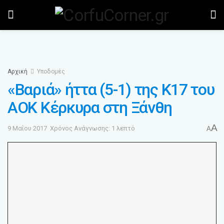
Αρχική
Υποδομές
«Βαριά» ήττα (5-1) της Κ17 του
ΑΟΚ Κέρκυρα στη Ξάνθη
A
9 Μαΐου 2017
Χρόνος Ανάγνωσης: 1 λεπτό
A