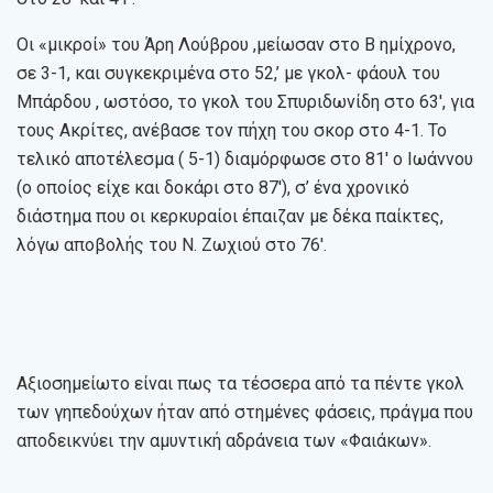
Οι «μικροί» του Άρη Λούβρου ,μείωσαν στο Β ημίχρονο,
σε 3-1, και συγκεκριμένα στο 52,’ με γκολ- φάουλ του
Μπάρδου , ωστόσο, το γκολ του Σπυριδωνίδη στο 63′, για
τους Ακρίτες, ανέβασε τον πήχη του σκορ στο 4-1. Το
τελικό αποτέλεσμα ( 5-1) διαμόρφωσε στο 81′ ο Ιωάννου
(ο οποίος είχε και δοκάρι στο 87′), σ’ ένα χρονικό
διάστημα που οι κερκυραίοι έπαιζαν με δέκα παίκτες,
λόγω αποβολής του Ν. Ζωχιού στο 76′.
Αξιοσημείωτο είναι πως τα τέσσερα από τα πέντε γκολ
των γηπεδούχων ήταν από στημένες φάσεις, πράγμα που
αποδεικνύει την αμυντική αδράνεια των «Φαιάκων».