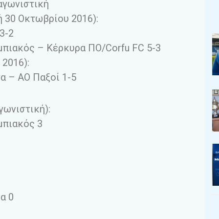
αγωνιστική
ή 30 Οκτωβρίου 2016):
3-2
πιακός – Κέρκυρα ΠΟ/Corfu FC 5-3
 2016):
α – ΑΟ Παξοί 1-5
γωνιστική):
πιακός 3
α 0