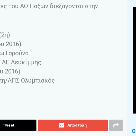
νες του ΑΟ Παξών διεξάγονται στην
(2η)
υ 2016):
ω Γαρούνα
– ΑΕ Λευκίμμης
υ 2016):
πη/ΑΠΣ Ολυμπιακός
Tweet
Αποστολή
Ο