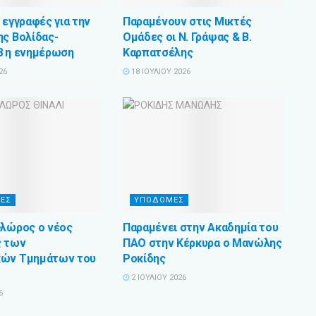
 εγγραφές για την
Παραμένουν στις Μικτές
ης Βολίδας-
Ομάδες οι Ν. Γράψας & Β.
8 η ενημέρωση
Καρπατσέλης
26
18 ΙΟΥΛΊΟΥ 2026
ΕΣ
ΥΠΟΔΟΜΕΣ
Φλώρος ο νέος
Παραμένει στην Ακαδημία του
ς των
ΠΑΟ στην Κέρκυρα ο Μανώλης
κών Τμημάτων του
Ροκίδης
2 ΙΟΥΛΊΟΥ 2026
6