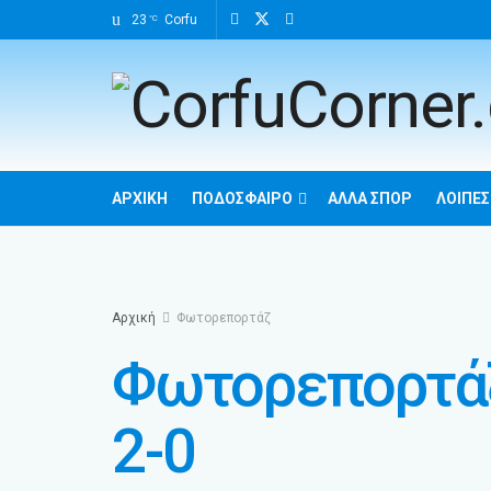
23
Corfu
°C
ΑΡΧΙΚΉ
ΠΟΔΌΣΦΑΙΡΟ
ΆΛΛΑ ΣΠΌΡ
ΛΟΙΠΈΣ
Αρχική
Φωτορεπορτάζ
Φωτορεπορτάζ
2-0