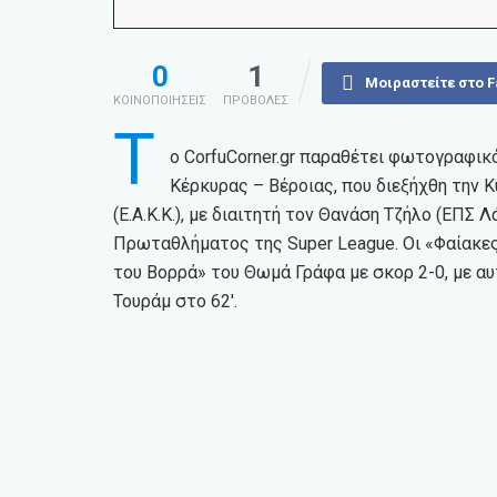
0
1
Μοιραστείτε στο 
ΚΟΙΝΟΠΟΙΗΣΕΙΣ
ΠΡΟΒΟΛΕΣ
Τ
ο CorfuCorner.gr παραθέτει φωτογραφι
Κέρκυρας – Βέροιας, που διεξήχθη την 
(Ε.Α.Κ.Κ.), με διαιτητή τον Θανάση Τζήλο (ΕΠΣ 
Πρωταθλήματος της Super League. Οι «Φαίακες
του Βορρά» του Θωμά Γράφα με σκορ 2-0, με αυ
Τουράμ στο 62′.