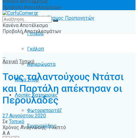
Κανένα Αποτέλεσμα
Ειδήσεις
Προβολή Αποτελεσμάτων
Σύνδεσμος Προπονητών
Κανένα Αποτέλεσμα
Προβολή Αποτελεσμάτων
Γήπεδα
Γκάλοπ
Αρχική
Τοπικό
Αφιερώματα
Τους ταλαντούχους Ντάτσι
Άλλα Σπόρ
και Παρτάλη απέκτησαν οι
Λοιπές Κατηγορίες
Περουλάδες
Φωτορεπορτάζ
27 Αυγούστου 2020
Σε
Τοπικό
Συνεντεύξεις
Χρόνος Ανάγνωσης: 1 λεπτό
A
A