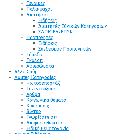
Γυναίκες
Παλαίμαχοι
Διαιτησία
Ειδήσεις
Διαιτητές Εθνικών Κατηγοριών
ΣΔΠΚ-ΕΔ/ΕΠΣΚ
Προπονητές
Ειδήσεις
Σύνδεσμος Προπονητών
Γήπεδα
Γκάλοπ
Αφιερώματα
Άλλα Σπόρ
Λοιπές Κατηγορίες
Φωτορεπορτάζ
Συνεντεύξεις
Άρθρα
Κοινωνικά θέματα
Κους-κους
Βίντεο
Γνωρίζατε ότι
Διάφορα θέματα
Ειδική θεματολογία