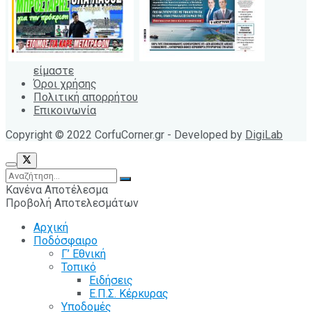
είμαστε
Όροι χρήσης
Πολιτική απορρήτου
Επικοινωνία
Copyright © 2022 CorfuCorner.gr - Developed by
DigiLab
Κανένα Αποτέλεσμα
Προβολή Αποτελεσμάτων
Αρχική
Ποδόσφαιρο
Γ’ Εθνική
Τοπικό
Ειδήσεις
Ε.Π.Σ. Κέρκυρας
Υποδομές