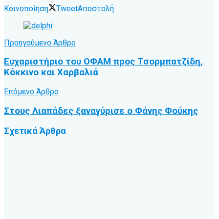
Κοινοποίηση
Tweet
Αποστολή
Προηγούμενο Άρθρο
Ευχαριστήριο του ΟΦΑΜ προς Τσορμπατζίδη,
Κόκκινο και Χαρβαλιά
Επόμενο Άρθρο
Στους Λιαπάδες ξαναγύρισε ο Φάνης Φούκης
Σχετικά
Άρθρα