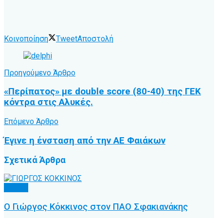
Κοινοποίηση
Tweet
Αποστολή
Προηγούμενο Άρθρο
«Περίπατος» με double score (80-40) της ΓΕΚ
κόντρα στις Αλυκές.
Επόμενο Άρθρο
Έγινε η ένσταση από την ΑΕ Φαιάκων
Σχετικά
Άρθρα
Τοπικό
Ο Γιώργος Κόκκινος στον ΠΑΟ Σφακιανάκης