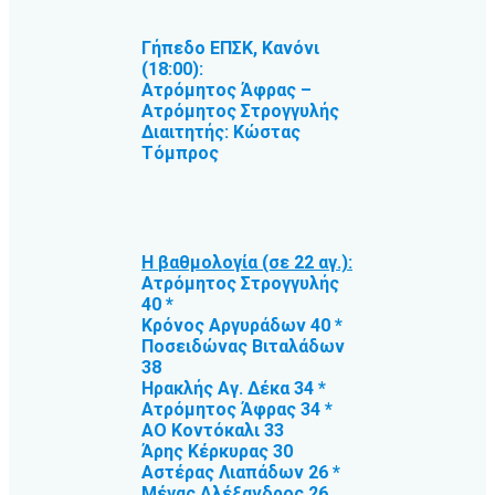
Γήπεδο ΕΠΣΚ, Κανόνι
(18:00):
Ατρόμητος Άφρας –
Ατρόμητος Στρογγυλής
Διαιτητής: Κώστας
Τόμπρος
Η βαθμολογία (σε 22 αγ.):
Ατρόμητος Στρογγυλής
40 *
Κρόνος Αργυράδων 40 *
Ποσειδώνας Βιταλάδων
38
Ηρακλής Αγ. Δέκα 34 *
Ατρόμητος Άφρας 34 *
ΑΟ Κοντόκαλι 33
Άρης Κέρκυρας 30
Αστέρας Λιαπάδων 26 *
Μέγας Αλέξανδρος 26