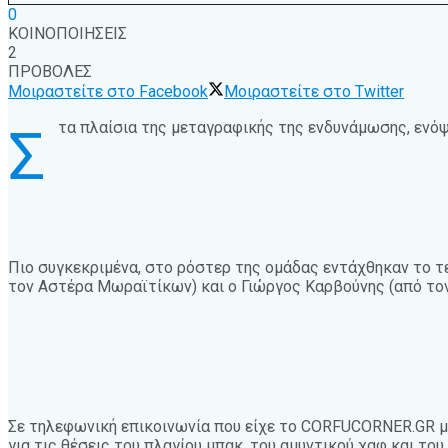
0
ΚΟΙΝΟΠΟΙΗΣΕΙΣ
2
ΠΡΟΒΟΛΕΣ
Μοιραστείτε στο Facebook
Μοιραστείτε στο Twitter
τα πλαίσια της μεταγραφικής της ενδυνάμωσης, ενόψ
Σ
Πιο συγκεκριμένα, στο ρόστερ της ομάδας εντάχθηκαν το τ
τον Αστέρα Μωραϊτίκων) και ο Γιώργος Καρβούνης (από τον 
Σε τηλεφωνική επικοινωνία που είχε το CORFUCORNER.GR με
για τις θέσεις του πλαγίου μπακ, του αμυντικού χαφ και του