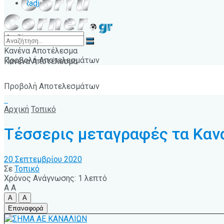
Radio
Κανένα Αποτέλεσμα
Προβολή Αποτελεσμάτων
Κανένα Αποτέλεσμα
Προβολή Αποτελεσμάτων
Αρχική
Τοπικό
Τέσσερις μεταγραφές τα Καν
20 Σεπτεμβρίου 2020
Σε
Τοπικό
Χρόνος Ανάγνωσης: 1 λεπτό
A
A
A
A
Επαναφορά