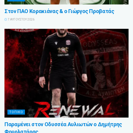
Στον ΠΑΟ Κορακιάνας & ο Γιώργος Προβατάς
7 ΑΥΓΟΎΣΤΟΥ 2026
ΤΟΠΙΚΟ
Παραμένει στον Οδυσσέα Αυλιωτών ο Δημήτρης
Φουρλατάρας