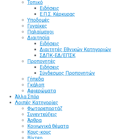
Τοπικό
Ειδήσεις
Ε.Π.Σ. Κέρκυρας
Υποδομές
Γυναίκες
Παλαίμαχοι
Διαιτησία
Ειδήσεις
Διαιτητές Εθνικών Κατηγοριών
ΣΔΠΚ-ΕΔ/ΕΠΣΚ
Προπονητές
Ειδήσεις
Σύνδεσμος Προπονητών
Γήπεδα
Γκάλοπ
Αφιερώματα
Άλλα Σπόρ
Λοιπές Κατηγορίες
Φωτορεπορτάζ
Συνεντεύξεις
Άρθρα
Κοινωνικά θέματα
Κους-κους
Βίντεο