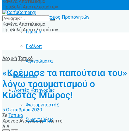
Κανένα Αποτέλεσμα
Ειδήσεις
Προβολή Αποτελεσμάτων
Σύνδεσμος Προπονητών
Κανένα Αποτέλεσμα
Προβολή Αποτελεσμάτων
Γήπεδα
Γκάλοπ
Αρχική
Τοπικό
Αφιερώματα
«Κρέμασε τα παπούτσια του»
Άλλα Σπόρ
λόγω τραυματισμού ο
Λοιπές Κατηγορίες
Κώστας Μώρος!
Φωτορεπορτάζ
5 Οκτωβρίου 2020
Σε
Τοπικό
Συνεντεύξεις
Χρόνος Ανάγνωσης: 1 λεπτό
A
A