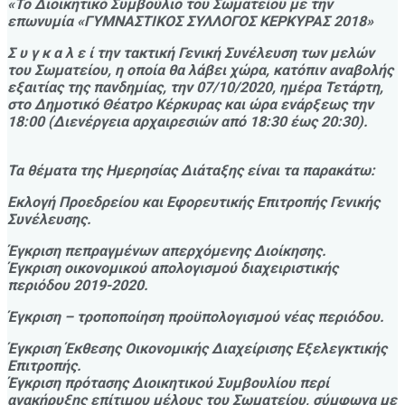
«Το Διοικητικό Συμβούλιο του Σωματείου με την
επωνυμία «ΓΥΜΝΑΣΤΙΚΟΣ ΣΥΛΛΟΓΟΣ ΚΕΡΚΥΡΑΣ 2018»
Σ υ γ κ α λ ε ί την τακτική Γενική Συνέλευση των μελών
του Σωματείου, η οποία θα λάβει χώρα, κατόπιν αναβολής
εξαιτίας της πανδημίας, την 07/10/2020, ημέρα Τετάρτη,
στο Δημοτικό Θέατρο Κέρκυρας και ώρα ενάρξεως την
18:00 (Διενέργεια αρχαιρεσιών από 18:30 έως 20:30).
Τα θέματα της Ημερησίας Διάταξης είναι τα παρακάτω:
Εκλογή Προεδρείου και Εφορευτικής Επιτροπής Γενικής
Συνέλευσης.
Έγκριση πεπραγμένων απερχόμενης Διοίκησης.
Έγκριση οικονομικού απολογισμού διαχειριστικής
περιόδου 2019-2020.
Έγκριση – τροποποίηση προϋπολογισμού νέας περιόδου.
Έγκριση Έκθεσης Οικονομικής Διαχείρισης Εξελεγκτικής
Επιτροπής.
Έγκριση πρότασης Διοικητικού Συμβουλίου περί
ανακήρυξης επίτιμου μέλους του Σωματείου, σύμφωνα με