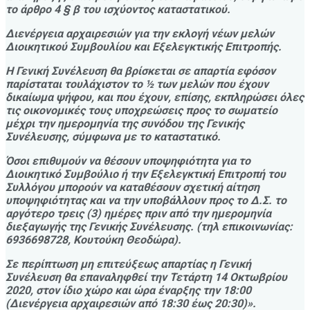
το άρθρο 4 § β του ισχύοντος καταστατικού.
Διενέργεια αρχαιρεσιών για την εκλογή νέων μελών
Διοικητικού Συμβουλίου και Εξελεγκτικής Επιτροπής.
Η Γενική Συνέλευση θα βρίσκεται σε απαρτία εφόσον
παρίσταται τουλάχιστον το ½ των μελών που έχουν
δικαίωμα ψήφου, και που έχουν, επίσης, εκπληρώσει όλες
τις οικονομικές τους υποχρεώσεις προς το σωματείο
μέχρι την ημερομηνία της συνόδου της Γενικής
Συνέλευσης, σύμφωνα με το καταστατικό.
Όσοι επιθυμούν να θέσουν υποψηφιότητα για το
Διοικητικό Συμβούλιο ή την Εξελεγκτική Επιτροπή του
Συλλόγου μπορούν να καταθέσουν σχετική αίτηση
υποψηφιότητας και να την υποβάλλουν προς το Δ.Σ. το
αργότερο τρεις (3) ημέρες πριν από την ημερομηνία
διεξαγωγής της Γενικής Συνέλευσης. (τηλ επικοινωνίας:
6936698728, Κουτούκη Θεοδώρα).
Σε περίπτωση μη επιτεύξεως απαρτίας η Γενική
Συνέλευση θα επαναληφθεί την Τετάρτη 14 Οκτωβρίου
2020, στον ίδιο χώρο και ώρα έναρξης την 18:00
(Διενέργεια αρχαιρεσιών από 18:30 έως 20:30)».