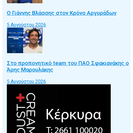
Ο Γιάννης Βλάσσης στον Κρόνο Αργυράδων
5 Αυγούστου 2026
Στο προπονητικό team του ΠΑΟ Σφακιανάκης ο
Άρης Μαρουλάκης
5 Αυγούστου 2026