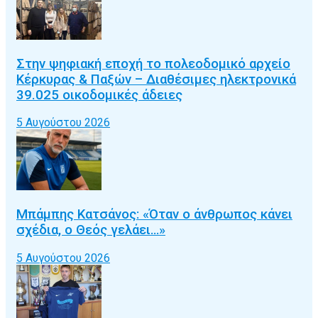
Στην ψηφιακή εποχή το πολεοδομικό αρχείο
Κέρκυρας & Παξών – Διαθέσιμες ηλεκτρονικά
39.025 οικοδομικές άδειες
5 Αυγούστου 2026
Μπάμπης Κατσάνος: «Όταν ο άνθρωπος κάνει
σχέδια, ο Θεός γελάει…»
5 Αυγούστου 2026