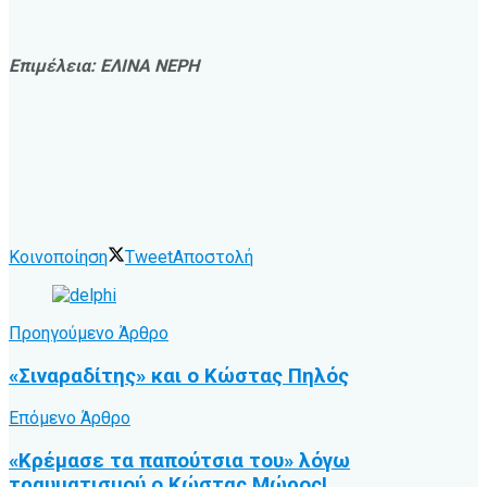
Επιμέλεια: ΕΛΙΝΑ ΝΕΡΗ
Κοινοποίηση
Tweet
Αποστολή
Προηγούμενο Άρθρο
«Σιναραδίτης» και ο Κώστας Πηλός
Επόμενο Άρθρο
«Κρέμασε τα παπούτσια του» λόγω
τραυματισμού ο Κώστας Μώρος!