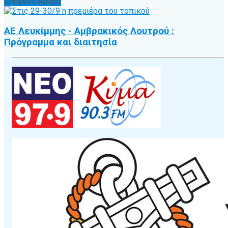
Επόμενο Άρθρο
ΑΕ Λευκίμμης - Αμβρακικός Λουτρού :
Πρόγραμμα και διαιτησία