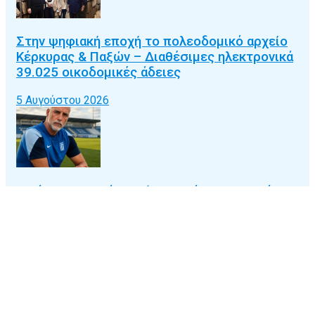
Στην ψηφιακή εποχή το πολεοδομικό αρχείο
Κέρκυρας & Παξών – Διαθέσιμες ηλεκτρονικά
39.025 οικοδομικές άδειες
5 Αυγούστου 2026
Μπάμπης Κατσάνος: «Όταν ο άνθρωπος κάνει
σχέδια, ο Θεός γελάει…»
5 Αυγούστου 2026