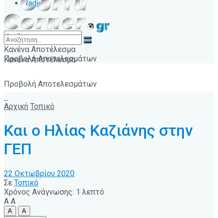
Radio
Κανένα Αποτέλεσμα
Προβολή Αποτελεσμάτων
Κανένα Αποτέλεσμα
Προβολή Αποτελεσμάτων
Αρχική
Τοπικό
Και ο Ηλίας Καζιάνης στην
ΓΕΠ
22 Οκτωβρίου 2020
Σε
Τοπικό
Χρόνος Ανάγνωσης: 1 λεπτό
A
A
A
A