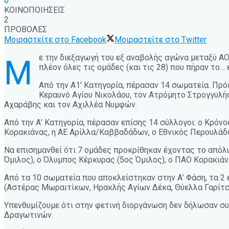
0
ΚΟΙΝΟΠΟΙΗΣΕΙΣ
2
ΠΡΟΒΟΛΕΣ
Μοιραστείτε στο Facebook
Μοιραστείτε στο Twitter
ε την διεξαγωγή του εξ αναβολής αγώνα μεταξύ Α
Μ
πλέον όλες τις ομάδες (και τις 28) που πήραν το… 
Από την Α1′ Κατηγορία, πέρασαν 14 σωματεία. Πρό
Κεραυνό Αγίου Νικολάου, τον Ατρόμητο Στρογγυλής
Αχαράβης και τον Αχιλλέα Νυμφών.
Από την Α’ Κατηγορία, πέρασαν επίσης 14 σύλλογοι: ο Κρόν
Κορακιάνας, η ΑΕ Αρίλλα/Καββαδάδων, ο Εθνικός Περουλάδω
Να επισημανθεί ότι 7 ομάδες προκρίθηκαν έχοντας το απόλυ
Όμιλος), ο Όλυμπος Κέρκυρας (5ος Όμιλος), ο ΠΑΟ Κορακιάνα
Από τα 10 σωματεία που αποκλείστηκαν στην Α’ Φάση, τα 2 
(Αστέρας Μωραιτίκων, Ηρακλής Αγίων Δέκα, Θύελλα Γαρίτσ
Υπενθυμίζουμε ότι στην φετινή διοργάνωση δεν δήλωσαν συ
Δραγωτινών.