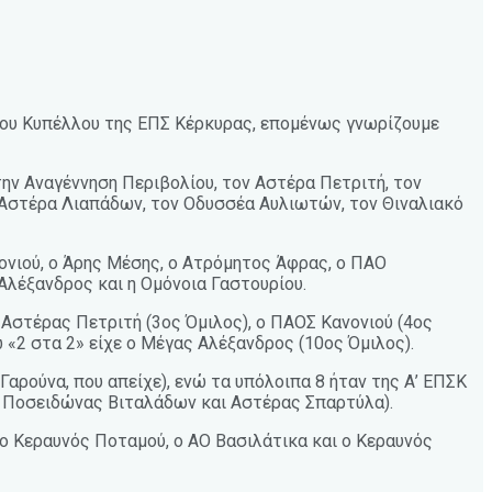
 του Κυπέλλου της ΕΠΣ Κέρκυρας, επομένως γνωρίζουμε
την Αναγέννηση Περιβολίου, τον Αστέρα Πετριτή, τον
ν Αστέρα Λιαπάδων, τον Οδυσσέα Αυλιωτών, τον Θιναλιακό
ονιού, ο Άρης Μέσης, ο Ατρόμητος Άφρας, ο ΠΑΟ
Αλέξανδρος και η Ομόνοια Γαστουρίου.
ο Αστέρας Πετριτή (3ος Όμιλος), ο ΠΑΟΣ Κανονιού (4ος
 «2 στα 2» είχε ο Μέγας Αλέξανδρος (10ος Όμιλος).
αρούνα, που απείχε), ενώ τα υπόλοιπα 8 ήταν της Α’ ΕΠΣΚ
 Ποσειδώνας Βιταλάδων και Αστέρας Σπαρτύλα).
 ο Κεραυνός Ποταμού, ο ΑΟ Βασιλάτικα και ο Κεραυνός