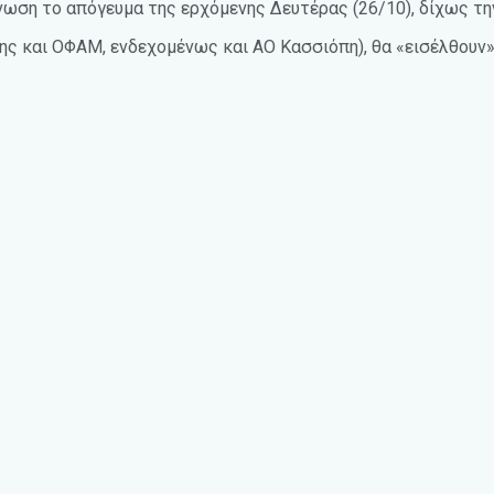
 Ένωση το απόγευμα της ερχόμενης Δευτέρας (26/10), δίχως 
μης και ΟΦΑΜ, ενδεχομένως και ΑΟ Κασσιόπη), θα «εισέλθουν»