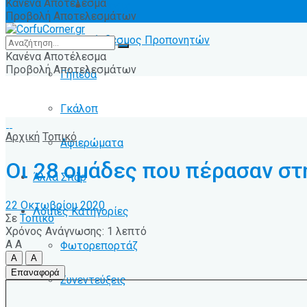
Κανένα Αποτέλεσμα
Ειδήσεις
Προβολή Αποτελεσμάτων
Σύνδεσμος Προπονητών
Κανένα Αποτέλεσμα
Προβολή Αποτελεσμάτων
Γήπεδα
Γκάλοπ
Αρχική
Τοπικό
Αφιερώματα
Οι 28 ομάδες που πέρασαν στ
Άλλα Σπόρ
22 Οκτωβρίου 2020
Λοιπές Κατηγορίες
Σε
Τοπικό
Χρόνος Ανάγνωσης: 1 λεπτό
A
A
Φωτορεπορτάζ
A
A
Επαναφορά
Συνεντεύξεις