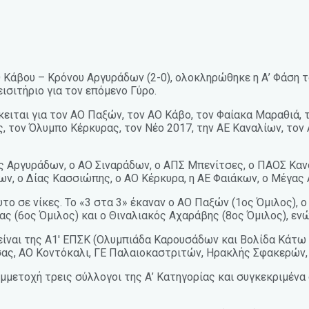
Ο Κάβου – Κρόνου Αργυράδων (2-0), ολοκληρώθηκε η Α’ Φάση
εισιτήριο για τον επόμενο Γύρο.
κειται για τον ΑΟ Παξών, τον ΑΟ Κάβο, τον Φαίακα Μαραθιά, 
, τον Όλυμπο Κέρκυρας, τον Νέο 2017, την ΑΕ Καναλίων, το
ος Αργυράδων, ο ΑΟ Σιναράδων, ο ΑΠΣ Μπενίτσες, ο ΠΑΟΣ Καν
ν, ο Δίας Κασσιώπης, ο ΑΟ Κέρκυρα, η ΑΕ Φαιάκων, ο Μέγας 
το σε νίκες. Το «3 στα 3» έκαναν ο ΑΟ Παξών (1ος Όμιλος), 
ς (6ος Όμιλος) και ο Θιναλιακός Αχαράβης (8ος Όμιλος), ενώ
είναι της Α1′ ΕΠΣΚ (Ολυμπιάδα Καρουσάδων και Βολίδα Κάτω Γ
ας, ΑΟ Κοντόκαλι, ΓΕ Παλαιοκαστριτών, Ηρακλής Σφακερών,
μμετοχή τρεις σύλλογοι της Α’ Κατηγορίας και συγκεκριμένα