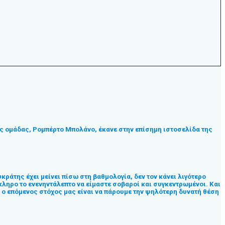
ής ομάδας, Ρομπέρτο Μπολάνο, έκανε στην επίσημη ιστοσελίδα της
κράτης έχει μείνει πίσω στη βαθμολογία, δεν τον κάνει λιγότερο
λόκληρο το ενενηντάλεπτο να είμαστε σοβαροί και συγκεντρωμένοι. Και
 ο επόμενος στόχος μας είναι να πάρουμε την ψηλότερη δυνατή θέση