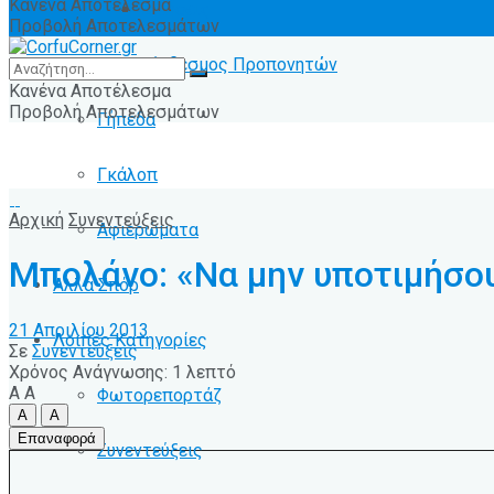
Κανένα Αποτέλεσμα
Ειδήσεις
Προβολή Αποτελεσμάτων
Σύνδεσμος Προπονητών
Κανένα Αποτέλεσμα
Προβολή Αποτελεσμάτων
Γήπεδα
Γκάλοπ
Αρχική
Συνεντεύξεις
Αφιερώματα
Μπολάνο: «Να μην υποτιμήσο
Άλλα Σπόρ
21 Απριλίου 2013
Λοιπές Κατηγορίες
Σε
Συνεντεύξεις
Χρόνος Ανάγνωσης: 1 λεπτό
A
A
Φωτορεπορτάζ
A
A
Επαναφορά
Συνεντεύξεις