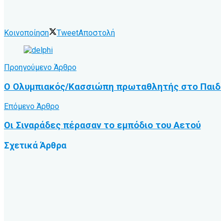
Κοινοποίηση
Tweet
Αποστολή
Προηγούμενο Άρθρο
Ο Ολυμπιακός/Κασσιώπη πρωταθλητής στο Παιδ
Επόμενο Άρθρο
Οι Σιναράδες πέρασαν το εμπόδιο του Αετού
Σχετικά
Άρθρα