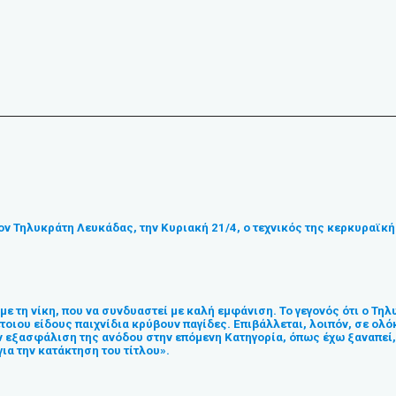
ον Τηλυκράτη Λευκάδας, την Κυριακή 21/4, ο τεχνικός της κερκυραϊκ
ε τη νίκη, που να συνδυαστεί με καλή εμφάνιση. Το γεγονός ότι ο Τηλυ
 τέτοιου είδους παιχνίδια κρύβουν παγίδες. Επιβάλλεται, λοιπόν, σε ο
ν εξασφάλιση της ανόδου στην επόμενη Κατηγορία, όπως έχω ξαναπεί,
ια την κατάκτηση του τίτλου».