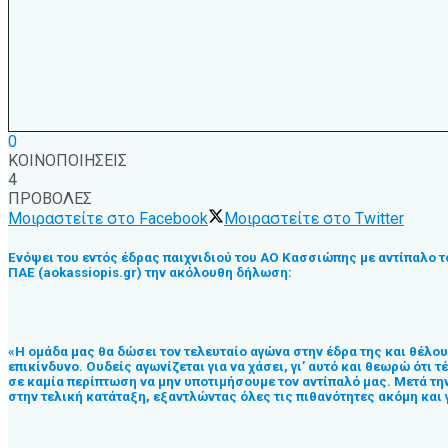
0
ΚΟΙΝΟΠΟΙΗΣΕΙΣ
4
ΠΡΟΒΟΛΕΣ
Μοιραστείτε στο Facebook
Μοιραστείτε στο Twitter
Ενόψει του εντός έδρας παιχνιδιού του ΑΟ Κασσιώπης με αντίπαλο τ
ΠΑΕ (aokassiopis.gr) την ακόλουθη δήλωση:
«Η ομάδα μας θα δώσει τον τελευταίο αγώνα στην έδρα της και θέλουμ
επικίνδυνο. Ουδείς αγωνίζεται για να χάσει, γι’ αυτό και θεωρώ ότι
σε καμία περίπτωση να μην υποτιμήσουμε τον αντίπαλό μας. Μετά τη
στην τελική κατάταξη, εξαντλώντας όλες τις πιθανότητες ακόμη και γ