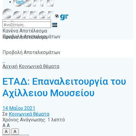
Radio
Κανένα Αποτέλεσμα
Προβολή Αποτελεσμάτων
Κανένα Αποτέλεσμα
Προβολή Αποτελεσμάτων
Αρχική
Κοινωνικά θέματα
ΕΤΑΔ: Επαναλειτουργία του
Αχίλλειου Μουσείου
14 Μαΐου 2021
Σε
Κοινωνικά θέματα
Χρόνος Ανάγνωσης: 1 λεπτό
A
A
A
A