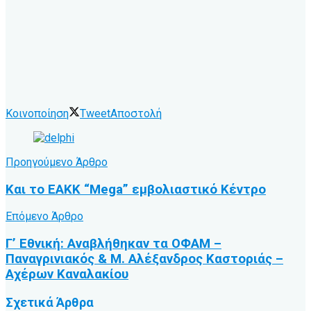
Κοινοποίηση
Tweet
Αποστολή
Προηγούμενο Άρθρο
Και το ΕΑΚΚ “Μega” εμβολιαστικό Κέντρο
Επόμενο Άρθρο
Γ’ Εθνική: Αναβλήθηκαν τα ΟΦΑΜ –
Παναγρινιακός & Μ. Αλέξανδρος Καστοριάς –
Αχέρων Καναλακίου
Σχετικά
Άρθρα