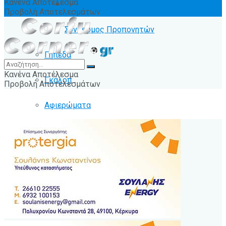
Κανένα Αποτέλεσμα
Ειδήσεις
Προβολή Αποτελεσμάτων
Σύνδεσμος Προπονητών
Γήπεδα
Κανένα Αποτέλεσμα
Γκάλοπ
Προβολή Αποτελεσμάτων
Αφιερώματα
Άλλα Σπόρ
Λοιπές Κατηγορίες
Φωτορεπορτάζ
Συνεντεύξεις