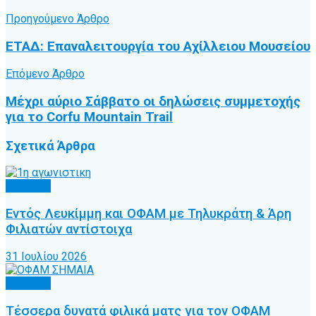
Προηγούμενο Άρθρο
ΕΤΑΔ: Επαναλειτουργία του Αχίλλειου Μουσείου
Επόμενο Άρθρο
Μέχρι αύριο Σάββατο οι δηλώσεις συμμετοχής
για το Corfu Mountain Trail
Σχετικά
Άρθρα
Γ’ Εθνική
Εντός Λευκίμμη και ΟΦΑΜ με Τηλυκράτη & Άρη
Φιλιατών αντίστοιχα
31 Ιουλίου 2026
Γ’ Εθνική
Τέσσερα δυνατά φιλικά ματς για τον ΟΦΑΜ