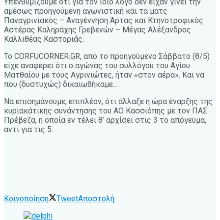
Υπενθυμίζουμε ότι για τον ίδιο λόγο δεν είχαν γίνει την
αμέσως προηγούμενη αγωνιστική και τα ματς
Παναγρινιακός – Αναγέννηση Άρτας και Κτηνοτροφικός
Αστέρας Καληράχης Γρεβενών – Μέγας Αλέξανδρος
Καλλιθέας Καστοριάς.
Το CORFUCORNER.GR, από το προηγούμενο Σάββατο (8/5)
είχε αναφέρει ότι ο αγώνας του συλλόγου του Αγίου
Ματθαίου με τους Αγρινιώτες, ήταν «στον αέρα». Και να
που (δυστυχώς) δικαιωθήκαμε…
Να επισημάνουμε, επιπλέον, ότι άλλαξε η ώρα έναρξης της
κυριακάτικης συνάντησης του ΑΟ Κασσιόπης με τον ΠΑΣ
Πρέβεζα, η οποία εν τέλει θ’ αρχίσει στις 3 το απόγευμα,
αντί για τις 5.
Κοινοποίηση
Tweet
Αποστολή