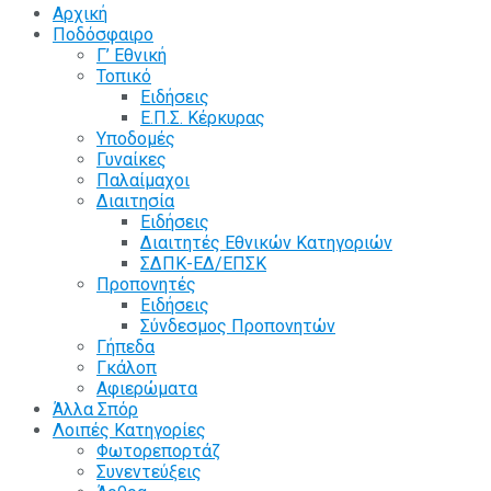
Αρχική
Ποδόσφαιρο
Γ’ Εθνική
Τοπικό
Ειδήσεις
Ε.Π.Σ. Κέρκυρας
Υποδομές
Γυναίκες
Παλαίμαχοι
Διαιτησία
Ειδήσεις
Διαιτητές Εθνικών Κατηγοριών
ΣΔΠΚ-ΕΔ/ΕΠΣΚ
Προπονητές
Ειδήσεις
Σύνδεσμος Προπονητών
Γήπεδα
Γκάλοπ
Αφιερώματα
Άλλα Σπόρ
Λοιπές Κατηγορίες
Φωτορεπορτάζ
Συνεντεύξεις