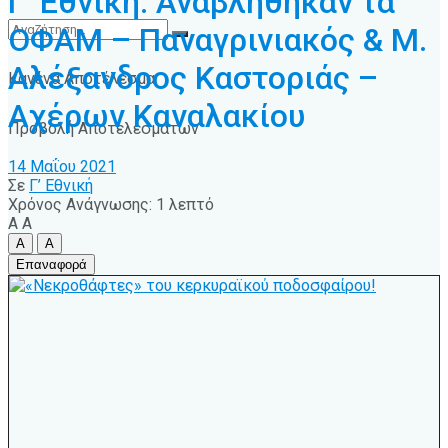
Γ’ Εθνική: Αναβλήθηκαν τα
ΟΦΑΜ – Παναγρινιακός & Μ.
Αλέξανδρος Καστοριάς –
Κανένα Αποτέλεσμα
Αχέρων Καναλακίου
Προβολή Αποτελεσμάτων
14 Μαΐου 2021
Σε
Γ’ Εθνική
Χρόνος Ανάγνωσης: 1 λεπτό
A
A
A
A
Επαναφορά