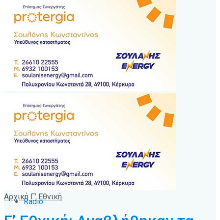
Άρθρα
Κοινωνικά θέματα
Κους-κους
Βίντεο
Γνωρίζατε ότι
Διάφορα θέματα
Ειδική θεματολογία
Αρχείο Ειδήσεων
Αρχική
Γ’ Εθνική
Radio