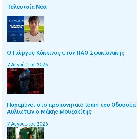
Τελευταία Νέα
Ο Γιώργος Κόκκινος στον ΠΑΟ Σφακιανάκης
7 Αυγούστου 2026
Παραμένει στο προπονητικό team του Οδυσσέα
Αυλιωτών ο Μάκης Μουζακίτης
7 Αυγούστου 2026