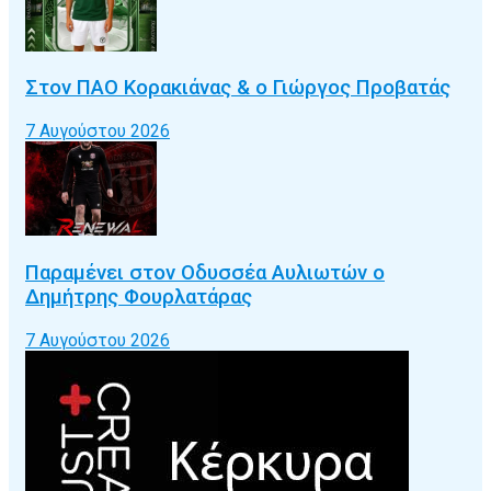
Στον ΠΑΟ Κορακιάνας & ο Γιώργος Προβατάς
7 Αυγούστου 2026
Παραμένει στον Οδυσσέα Αυλιωτών ο
Δημήτρης Φουρλατάρας
7 Αυγούστου 2026