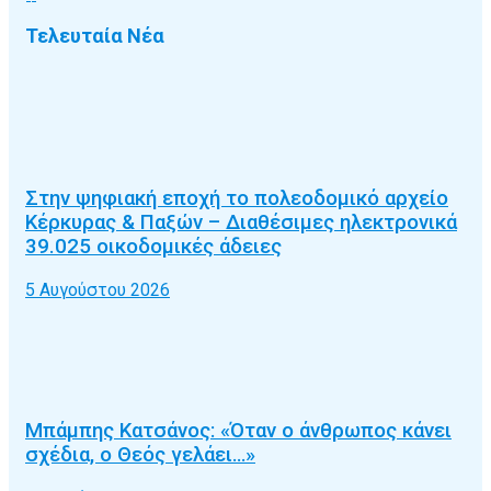
Τελευταία Νέα
Στην ψηφιακή εποχή το πολεοδομικό αρχείο
Κέρκυρας & Παξών – Διαθέσιμες ηλεκτρονικά
39.025 οικοδομικές άδειες
5 Αυγούστου 2026
Μπάμπης Κατσάνος: «Όταν ο άνθρωπος κάνει
σχέδια, ο Θεός γελάει…»