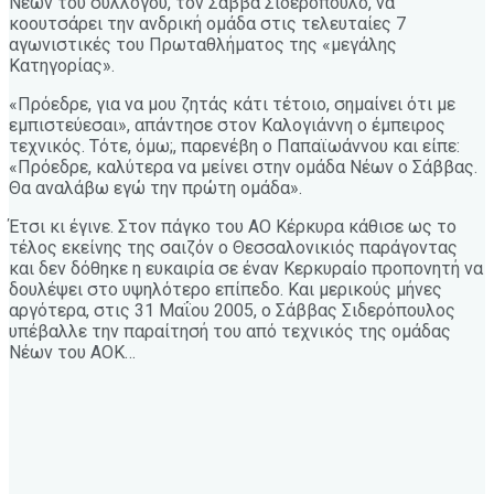
Νέων του συλλόγου, τον Σάββα Σιδερόπουλο, να
κοουτσάρει την ανδρική ομάδα στις τελευταίες 7
αγωνιστικές του Πρωταθλήματος της «μεγάλης
Κατηγορίας».
«Πρόεδρε, για να μου ζητάς κάτι τέτοιο, σημαίνει ότι με
εμπιστεύεσαι», απάντησε στον Καλογιάννη ο έμπειρος
τεχνικός. Τότε, όμω;, παρενέβη ο Παπαϊωάννου και είπε:
«Πρόεδρε, καλύτερα να μείνει στην ομάδα Νέων ο Σάββας.
Θα αναλάβω εγώ την πρώτη ομάδα».
Έτσι κι έγινε. Στον πάγκο του ΑΟ Κέρκυρα κάθισε ως το
τέλος εκείνης της σαιζόν ο Θεσσαλονικιός παράγοντας
και δεν δόθηκε η ευκαιρία σε έναν Κερκυραίο προπονητή να
δουλέψει στο υψηλότερο επίπεδο. Και μερικούς μήνες
αργότερα, στις 31 Μαΐου 2005, ο Σάββας Σιδερόπουλος
υπέβαλλε την παραίτησή του από τεχνικός της ομάδας
Νέων του ΑΟΚ…