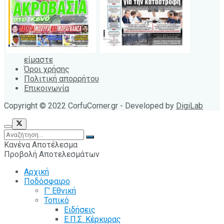
είμαστε
Όροι χρήσης
Πολιτική απορρήτου
Επικοινωνία
Copyright © 2022 CorfuCorner.gr - Developed by
DigiLab
Κανένα Αποτέλεσμα
Προβολή Αποτελεσμάτων
Αρχική
Ποδόσφαιρο
Γ’ Εθνική
Τοπικό
Ειδήσεις
Ε.Π.Σ. Κέρκυρας