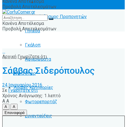
Κανένα Αποτέλεσμα
Ειδήσεις
Προβολή Αποτελεσμάτων
Σύνδεσμος Προπονητών
Κανένα Αποτέλεσμα
Προβολή Αποτελεσμάτων
Γήπεδα
Γκάλοπ
Αρχική
Γνωρίζατε ότι
Αφιερώματα
Σάββας Σιδερόπουλος
Άλλα Σπόρ
24 Ιανουαρίου 2016
Λοιπές Κατηγορίες
Σε
Γνωρίζατε ότι
Χρόνος Ανάγνωσης: 1 λεπτό
A
A
Φωτορεπορτάζ
A
A
Επαναφορά
Συνεντεύξεις