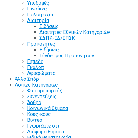
Υποδομές
Γυναίκες
Παλαίμαχοι
Διαιτησία
Ειδήσεις
Διαιτητές Εθνικών Κατηγοριών
ΣΔΠΚ-ΕΔ/ΕΠΣΚ
Προπονητές
Ειδήσεις
Σύνδεσμος Προπονητών
Γήπεδα
Γκάλοπ
Αφιερώματα
Άλλα Σπόρ
Λοιπές Κατηγορίες
Φωτορεπορτάζ
Συνεντεύξεις
Άρθρα
Κοινωνικά θέματα
Κους-κους
Βίντεο
Γνωρίζατε ότι
Διάφορα θέματα
Ειδική θεματολογία