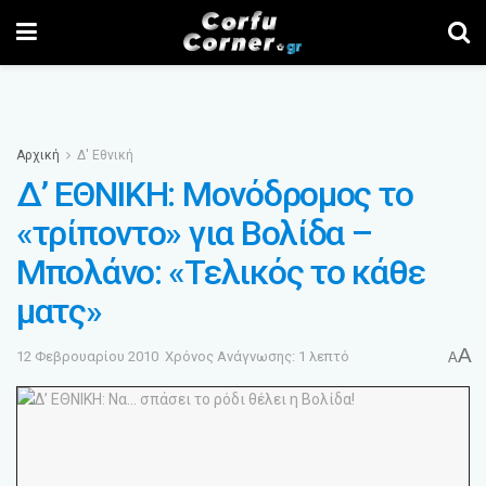
Αρχική
Δ' Εθνική
Δ’ ΕΘΝΙΚΗ: Μονόδρομος το
«τρίποντο» για Βολίδα –
Μπολάνο: «Τελικός το κάθε
ματς»
A
12 Φεβρουαρίου 2010
Χρόνος Ανάγνωσης: 1 λεπτό
A