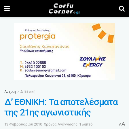
Αρχική
Δ' Εθνική
Δ’ ΕΘΝΙΚΗ: Τα αποτελέσματα
της 21ης αγωνιστικής
A
13 Φεβρουαρίου 2010
Χρόνος Ανάγνωσης: 1 λεπτό
A