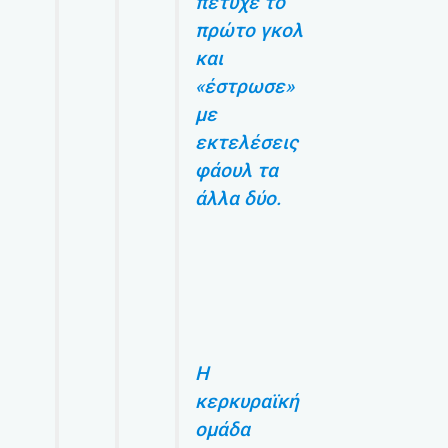
πέτυχε το
πρώτο γκολ
και
«έστρωσε»
με
εκτελέσεις
φάουλ τα
άλλα δύο.
Η
κερκυραϊκή
ομάδα