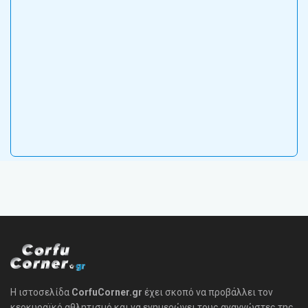
Η ιστοσελίδα
CorfuCorner.gr
έχει σκοπό να προβάλλει τον
κερκυραϊκό αθλητισμό και να ενημερώνει τους αναγνώστες της