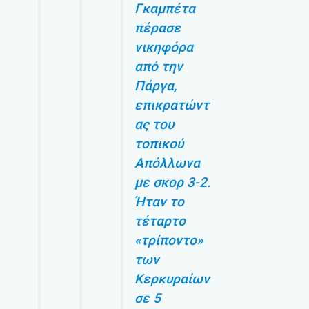
Γκαμπέτα
πέρασε
νικηφόρα
από την
Πάργα,
επικρατώντ
ας του
τοπικού
Απόλλωνα
με σκορ 3-2.
Ήταν το
τέταρτο
«τρίποντο»
των
Κερκυραίων
σε 5