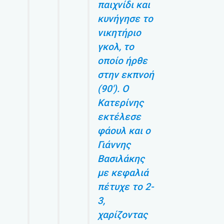
παιχνίδι και
κυνήγησε το
νικητήριο
γκολ, το
οποίο ήρθε
στην εκπνοή
(90′). Ο
Κατερίνης
εκτέλεσε
φάουλ και ο
Γιάννης
Βασιλάκης
με κεφαλιά
πέτυχε το 2-
3,
χαρίζοντας