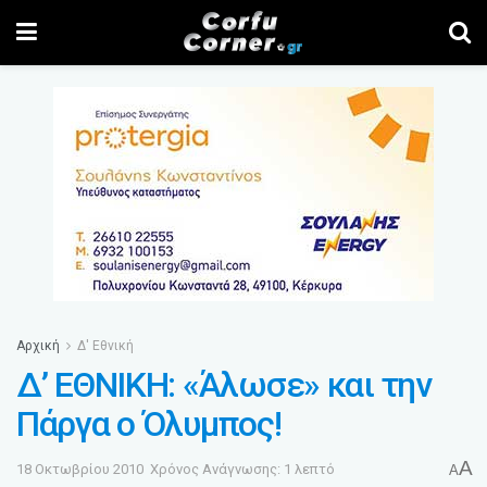
Αρχική
Δ' Εθνική
Δ’ ΕΘΝΙΚΗ: «Άλωσε» και την
Πάργα ο Όλυμπος!
A
18 Οκτωβρίου 2010
Χρόνος Ανάγνωσης: 1 λεπτό
A