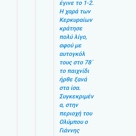
έγινε το 1-2.
Η χαρά των
Κερκυραίων
κράτησε
πολύ λίγο,
αφού με
αυτογκόλ
τους στο 78΄
το παιχνίδι
ήρθε ξανά
στα ίσα.
Συγκεκριμέν
α, στην
περιοχή του
Ολύμπου ο
Γιάννης