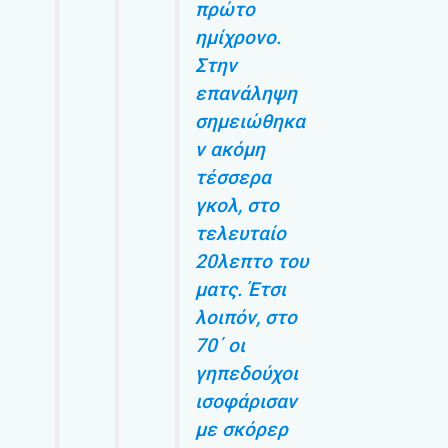
πρώτο
ημίχρονο.
Στην
επανάληψη
σημειώθηκα
ν ακόμη
τέσσερα
γκολ, στο
τελευταίο
20λεπτο του
ματς. Έτσι
λοιπόν, στο
70΄ οι
γηπεδούχοι
ισοφάρισαν
με σκόρερ