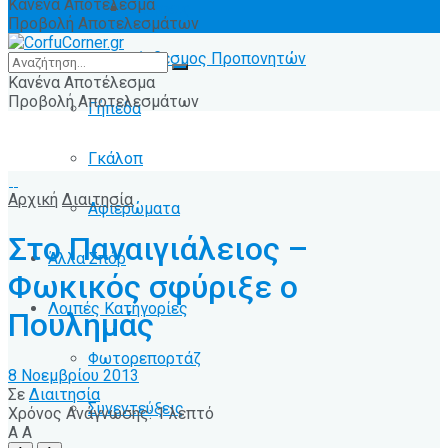
Κανένα Αποτέλεσμα
Ειδήσεις
Προβολή Αποτελεσμάτων
Σύνδεσμος Προπονητών
Κανένα Αποτέλεσμα
Προβολή Αποτελεσμάτων
Γήπεδα
Γκάλοπ
Αρχική
Διαιτησία
Αφιερώματα
Στο Παναιγιάλειος –
Άλλα Σπόρ
Φωκικός σφύριξε ο
Λοιπές Κατηγορίες
Πουλημάς
Φωτορεπορτάζ
8 Νοεμβρίου 2013
Σε
Διαιτησία
Συνεντεύξεις
Χρόνος Ανάγνωσης: 1 λεπτό
A
A