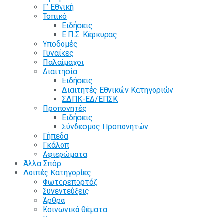
Γ’ Εθνική
Τοπικό
Ειδήσεις
Ε.Π.Σ. Κέρκυρας
Υποδομές
Γυναίκες
Παλαίμαχοι
Διαιτησία
Ειδήσεις
Διαιτητές Εθνικών Κατηγοριών
ΣΔΠΚ-ΕΔ/ΕΠΣΚ
Προπονητές
Ειδήσεις
Σύνδεσμος Προπονητών
Γήπεδα
Γκάλοπ
Αφιερώματα
Άλλα Σπόρ
Λοιπές Κατηγορίες
Φωτορεπορτάζ
Συνεντεύξεις
Άρθρα
Κοινωνικά θέματα