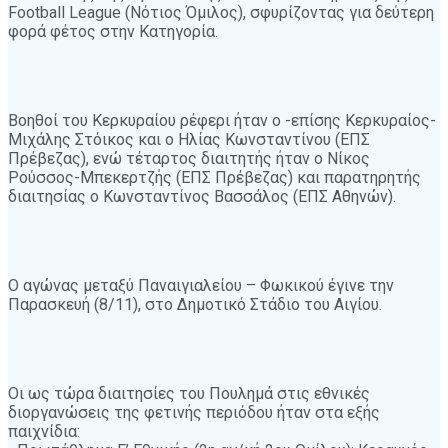
Football League (Νότιος Όμιλος), σφυρίζοντας για δεύτερη
φορά φέτος στην Κατηγορία.
Βοηθοί του Κερκυραίου ρέφερι ήταν ο -επίσης Κερκυραίος-
Μιχάλης Στόικος και ο Ηλίας Κωνσταντίνου (ΕΠΣ
Πρέβεζας), ενώ τέταρτος διαιτητής ήταν ο Νίκος
Ρούσσος-Μπεκερτζής (ΕΠΣ Πρέβεζας) και παρατηρητής
διαιτησίας ο Κωνσταντίνος Βασσάλος (ΕΠΣ Αθηνών).
Ο αγώνας μεταξύ Παναιγιαλείου – Φωκικού έγινε την
Παρασκευή (8/11), στο Δημοτικό Στάδιο του Αιγίου.
Οι ως τώρα διαιτησίες του Πουλημά στις εθνικές
διοργανώσεις της φετινής περιόδου ήταν στα εξής
παιχνίδια: