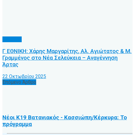
Γ’ Εθνική
Γ ΕΘΝΙΚΗ: Χάρης Μαργαρίτης, Αλ. Αγιώτατος & Μ.
Γραμμένος στο Νέα Σελεύκεια – Αναγέννηση
Άρτας
22 Οκτωβρίου 2025
Επόμενο Άρθρο
Νέοι Κ19 Βατανιακός - Κασσιώπη/Κέρκυρα: Το
πρόγραμμα