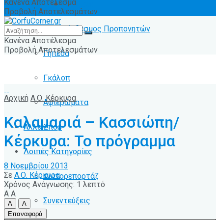
Κανένα Αποτέλεσμα
Ειδήσεις
Προβολή Αποτελεσμάτων
Σύνδεσμος Προπονητών
Κανένα Αποτέλεσμα
Προβολή Αποτελεσμάτων
Γήπεδα
Γκάλοπ
Αρχική
Α.Ο. Κέρκυρα
Αφιερώματα
Καλαμαριά – Κασσιώπη/
Άλλα Σπόρ
Κέρκυρα: Το πρόγραμμα
Λοιπές Κατηγορίες
8 Νοεμβρίου 2013
Σε
Α.Ο. Κέρκυρα
Φωτορεπορτάζ
Χρόνος Ανάγνωσης: 1 λεπτό
A
A
Συνεντεύξεις
A
A
Επαναφορά