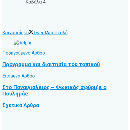
Καβάλα 4
Κοινοποίηση
Tweet
Αποστολή
Προηγούμενο Άρθρο
Πρόγραμμα και διαιτησία του τοπικού
Επόμενο Άρθρο
Στο Παναιγιάλειος – Φωκικός σφύριξε ο
Πουλημάς
Σχετικά
Άρθρα