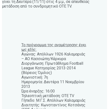
γίνει τη Δευτέρα (11/11) στις 4 μ.μ., σε απευθείας
μετάδοση από το συνδρομητικό OTE TV.
Το πρόγραμμα της αναμέτρησης έχει
ως εξής:
Αγώνας: Απόλλων 1926 Καλαμαριάς
– ΑO Κασσιώπη/Κέρκυρα
Διοργάνωση: Πρωτάθλημα Football
League Κατηγορίας 2013-2014
(Βόρειος Όμιλος)
Αγωνιστική: 7η
Ημερομηνία: Δευτέρα 11 Νοεμβρίου
2013
Ώρα έναρξης: 16:00
Τηλεοπτική μετάδοση: OTE TV
Γήπεδο: Μ.Γ.Σ. Απόλλων Καλαμαριάς
Διαιτητής: Κωνσταντίνος Κοτσάνης