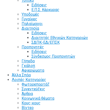
Τοπικό
Ειδήσεις
Ε.Π.Σ. Κέρκυρας
Υποδομές
Γυναίκες
Παλαίμαχοι
Διαιτησία
Ειδήσεις
Διαιτητές Εθνικών Κατηγοριών
ΣΔΠΚ-ΕΔ/ΕΠΣΚ
Προπονητές
Ειδήσεις
Σύνδεσμος Προπονητών
Γήπεδα
Γκάλοπ
Αφιερώματα
Άλλα Σπόρ
Λοιπές Κατηγορίες
Φωτορεπορτάζ
Συνεντεύξεις
Άρθρα
Κοινωνικά θέματα
Κους-κους
Βίντεο