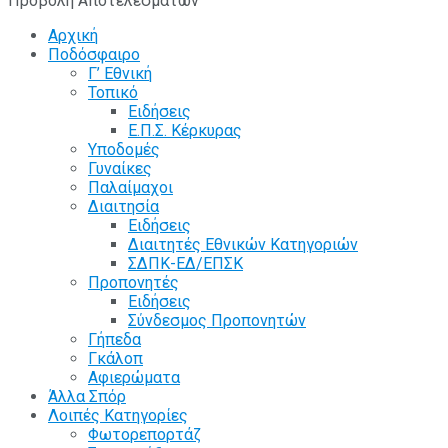
Προβολή Αποτελεσμάτων
Αρχική
Ποδόσφαιρο
Γ’ Εθνική
Τοπικό
Ειδήσεις
Ε.Π.Σ. Κέρκυρας
Υποδομές
Γυναίκες
Παλαίμαχοι
Διαιτησία
Ειδήσεις
Διαιτητές Εθνικών Κατηγοριών
ΣΔΠΚ-ΕΔ/ΕΠΣΚ
Προπονητές
Ειδήσεις
Σύνδεσμος Προπονητών
Γήπεδα
Γκάλοπ
Αφιερώματα
Άλλα Σπόρ
Λοιπές Κατηγορίες
Φωτορεπορτάζ