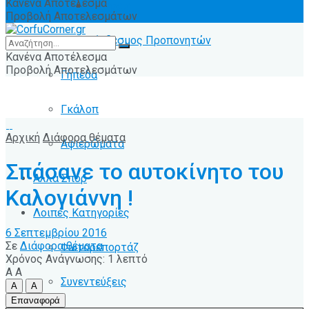
Κανένα Αποτέλεσμα
Ειδήσεις
Προβολή Αποτελεσμάτων
Σύνδεσμος Προπονητών
Κανένα Αποτέλεσμα
Προβολή Αποτελεσμάτων
Γήπεδα
Γκάλοπ
Αρχική
Διάφορα θέματα
Αφιερώματα
Σπάσανε το αυτοκίνητο του
Άλλα Σπόρ
Καλογιάννη !
Λοιπές Κατηγορίες
6 Σεπτεμβρίου 2016
Σε
Διάφορα θέματα
Φωτορεπορτάζ
Χρόνος Ανάγνωσης: 1 λεπτό
A
A
Συνεντεύξεις
A
A
Επαναφορά