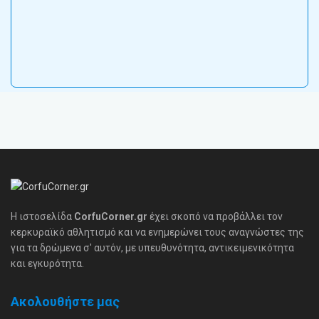
Η ιστοσελίδα
CorfuCorner.gr
έχει σκοπό να προβάλλει τον
κερκυραϊκό αθλητισμό και να ενημερώνει τους αναγνώστες της
για τα δρώμενα σ' αυτόν, με υπευθυνότητα, αντικειμενικότητα
και εγκυρότητα.
Ακολουθήστε μας