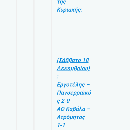
της
Κυριακής:
(Σάββατο 18
Δεκεμβρίου)
:
Εργοτέλης –
Πανσερραϊκό
ς 2-0
ΑΟ Καβάλα –
Ατρόμητος
1-1