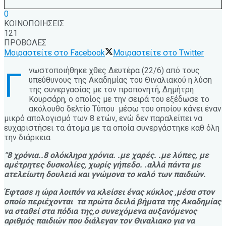
0
ΚΟΙΝΟΠΟΙΗΣΕΙΣ
121
ΠΡΟΒΟΛΕΣ
Μοιραστείτε στο Facebook
Μοιραστείτε στο Twitter
νωστοποιήθηκε χθες Δευτέρα (22/6) από τους
Γ
υπεύθυνους της Ακαδημίας του Θιναλιακού η λύση
της συνεργασίας με τον προπονητή, Δημήτρη
Κουρσάρη, ο οποίος με την σειρά του εξέδωσε το
ακόλουθο δελτίο Τύπου μέσω του οποίου κάνει έναν
μικρό απολογισμό των 8 ετών, ενώ δεν παραλείπει να
ευχαριστήσει τα άτομα με τα οποία συνεργάστηκε καθ όλη
την διάρκεια
“8 χρόνια..8 ολόκληρα χρόνια. .με χαρές. .με λύπες, με
αμέτρητες δυσκολίες, χωρίς γήπεδο. .αλλά πάντα με
ατελείωτη δουλειά και γνώμονα το καλό των παιδιών.
Έφτασε η ώρα λοιπόν να κλείσει ένας κύκλος ,μέσα στον
οποίο περιέχονται τα πρώτα δειλά βήματα της Ακαδημίας
να σταθεί στα πόδια της,ο συνεχόμενα αυξανόμενος
αριθμός παιδιών που διάλεγαν τον Θιναλιακο για να