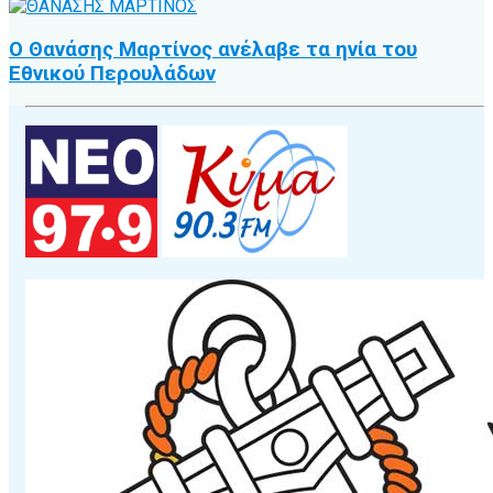
Ο Θανάσης Μαρτίνος ανέλαβε τα ηνία του
Εθνικού Περουλάδων