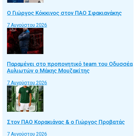
Ο Γιώργος Κόκκινος στον ΠΑΟ Σφακιανάκης
7 Αυγούστου 2026
Παραμένει στο προπονητικό team του Οδυσσέα
Αυλιωτών ο Μάκης Μουζακίτης
7 Αυγούστου 2026
Στον ΠΑΟ Κορακιάνας & ο Γιώργος Προβατάς
7 Αυγούστου 2026