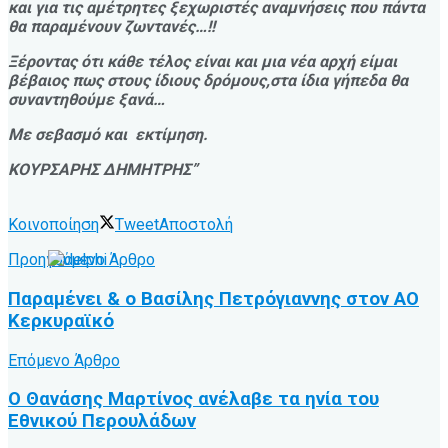
και για τις αμέτρητες ξεχωριστές αναμνήσεις που πάντα
θα παραμένουν ζωντανές…!!
Ξέροντας ότι κάθε τέλος είναι και μια νέα αρχή είμαι
βέβαιος πως στους ίδιους δρόμους,στα ίδια γήπεδα θα
συναντηθούμε ξανά…
Με σεβασμό και εκτίμηση.
ΚΟΥΡΣΑΡΗΣ ΔΗΜΗΤΡΗΣ”
Κοινοποίηση
Tweet
Αποστολή
Προηγούμενο Άρθρο
Παραμένει & ο Βασίλης Πετρόγιαννης στον ΑΟ
Κερκυραϊκό
Επόμενο Άρθρο
Ο Θανάσης Μαρτίνος ανέλαβε τα ηνία του
Εθνικού Περουλάδων