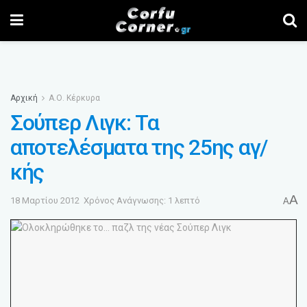
Αρχική
Α.Ο. Κέρκυρα
Σούπερ Λιγκ: Τα
αποτελέσματα της 25ης αγ/
κής
A
18 Μαρτίου 2012
Χρόνος Ανάγνωσης: 1 λεπτό
A