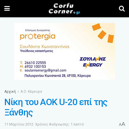
Αρχική
Α.Ο. Κέρκυρα
Νίκη του AOK U-20 επί της
Ξάνθης
A
11 Μαρτίου 2012
Χρόνος Ανάγνωσης: 1 λεπτό
A