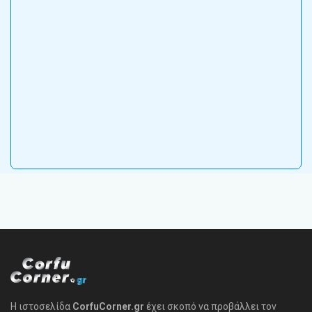
Η ιστοσελίδα
CorfuCorner.gr
έχει σκοπό να προβάλλει τον