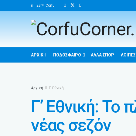
23
Corfu
°C
ΑΡΧΙΚΉ
ΠΟΔΌΣΦΑΙΡΟ
ΆΛΛΑ ΣΠΌΡ
ΛΟΙΠΈΣ
Αρχική
Γ’ Εθνική
Γ’ Εθνική: Το 
νέας σεζόν