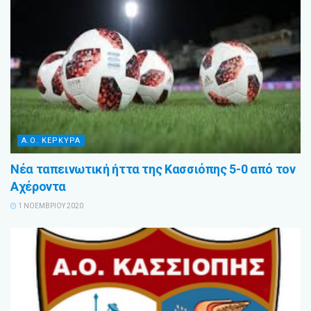
Α.Ο. ΚΕΡΚΥΡΑ
Νέα ταπεινωτική ήττα της Κασσιόπης 5-0 από τον
Αχέροντα
1 ΝΟΕΜΒΡΊΟΥ 2020