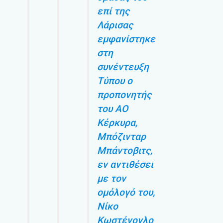
επί της
Λάρισας
εμφανίστηκε
στη
συνέντευξη
Τύπου ο
προπονητής
του ΑΟ
Κέρκυρα,
Μπόζινταρ
Μπάντοβιτς,
εν αντιθέσει
με τον
ομόλογό του,
Νίκο
Κωστένογλο