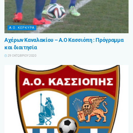
Α.Ο. ΚΕΡΚΥΡΑ
Αχέρων Καναλακίου – Α.Ο Κασσιόπη : Πρόγραμμα
και διαιτησία
29 ΟΚΤΩΒΡΊΟΥ 2020