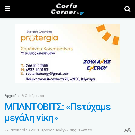
Αρχική
Α.Ο. Κέρκυρα
ΜΠΑΝΤΟΒΙΤΣ: «Πετύχαμε
μεγάλη νίκη»
A
22 Ιανουαρίου 2011
Χρόνος Ανάγνωσης: 1 λεπτό
A