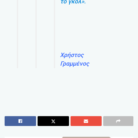
το γκολ».
Χρήστος
Γραμμένος