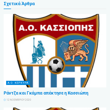
Σχετικά
Άρθρα
Α.Ο. ΚΕΡΚΥΡΑ
Ράντζα και Γκάμπα απέκτησε η Κασσιώπη
12 ΝΟΕΜΒΡΊΟΥ 2020