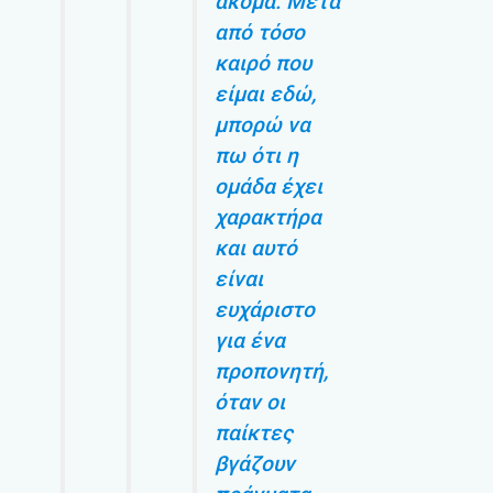
ακόμα. Μετά
από τόσο
καιρό που
είμαι εδώ,
μπορώ να
πω ότι η
ομάδα έχει
χαρακτήρα
και αυτό
είναι
ευχάριστο
για ένα
προπονητή,
όταν οι
παίκτες
βγάζουν