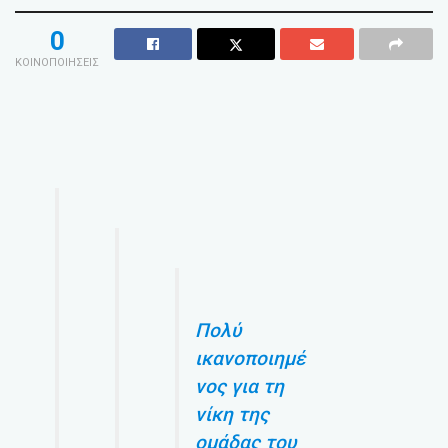
0
ΚΟΙΝΟΠΟΙΗΣΕΙΣ
Πολύ
ικανοποιημέ
νος για τη
νίκη της
ομάδας του