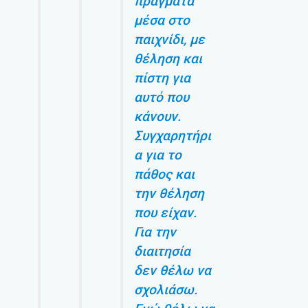
πράγματα
μέσα στο
παιχνίδι, με
θέληση και
πίστη για
αυτό που
κάνουν.
Συγχαρητήρι
α για το
πάθος και
την θέληση
που είχαν.
Για την
διαιτησία
δεν θέλω να
σχολιάσω.