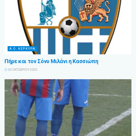
Α.Ο. ΚΕΡΚΥΡΑ
Πήρε και τον Σόνυ Μιλάνι η Κασσιώπη
30 ΟΚΤΩΒΡΊΟΥ 2020