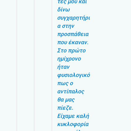
τές μου και
δίνω
συγχαρητήρι
α στην
προσπάθεια
που έκαναν.
Στο πρώτο
ημίχρονο
ήταν
φυσιολογικό
πως ο
αντίπαλος
θα μας
πίεζε.
Είχαμε καλή
κυκλοφορία