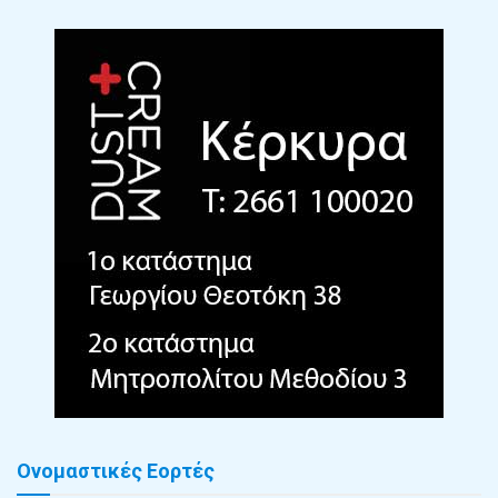
Ονομαστικές Εορτές