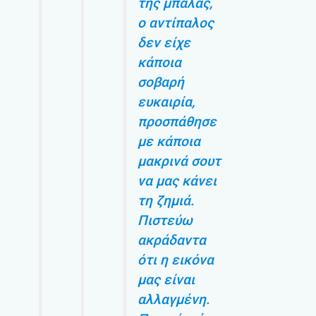
της μπάλας,
ο αντίπαλος
δεν είχε
κάποια
σοβαρή
ευκαιρία,
προσπάθησε
με κάποια
μακρινά σουτ
να μας κάνει
τη ζημιά.
Πιστεύω
ακράδαντα
ότι η εικόνα
μας είναι
αλλαγμένη.