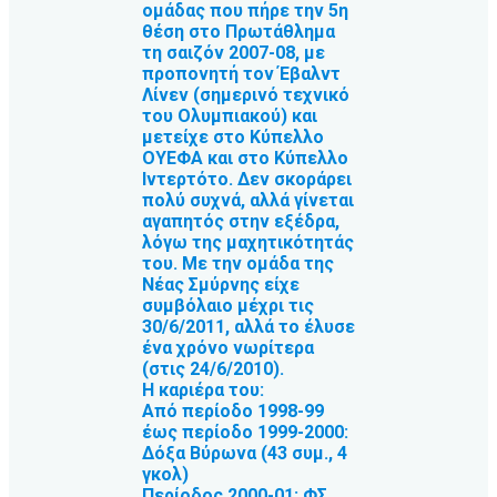
ομάδας που πήρε την 5η
θέση στο Πρωτάθλημα
τη σαιζόν 2007-08, με
προπονητή τον Έβαλντ
Λίνεν (σημερινό τεχνικό
του Ολυμπιακού) και
μετείχε στο Κύπελλο
ΟΥΕΦΑ και στο Κύπελλο
Ιντερτότο. Δεν σκοράρει
πολύ συχνά, αλλά γίνεται
αγαπητός στην εξέδρα,
λόγω της μαχητικότητάς
του. Με την ομάδα της
Νέας Σμύρνης είχε
συμβόλαιο μέχρι τις
30/6/2011, αλλά το έλυσε
ένα χρόνο νωρίτερα
(στις 24/6/2010).
Η καριέρα του:
Από περίοδο 1998-99
έως περίοδο 1999-2000:
Δόξα Βύρωνα (43 συμ., 4
γκολ)
Περίοδος 2000-01: ΦΣ