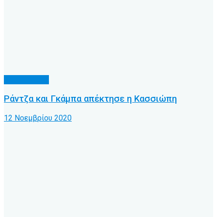
Α.Ο. Κέρκυρα
Ράντζα και Γκάμπα απέκτησε η Κασσιώπη
12 Νοεμβρίου 2020