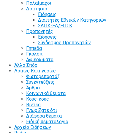
Παλαίμαχοι
Διαιτησία
Ειδήσεις
Διαιτητές Εθνικών Κατηγοριών
ΣΔΠΚ-ΕΔ/ΕΠΣΚ
Προπονητές
Ειδήσεις
Σύνδεσμος Προπονητών
Γήπεδα
Γκάλοπ
Αφιερώματα
Άλλα Σπόρ
Λοιπές Κατηγορίες
Φωτορεπορτάζ
Συνεντεύξεις
Άρθρα
Κοινωνικά θέματα
Κους-κους
Βίντεο
Γνωρίζατε ότι
Διάφορα θέματα
Ειδική θεματολογία
Αρχείο Ειδήσεων
Radio