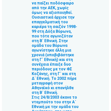
να παίζει ποδόσφαιρο
από την ΑΕΚ, χωρίς
όμως να αξιοποιηθεί.
Ουσιαστικά άρχισε την
επαγγελματική του
καριέρα τη σαιζόν 1998-
99 στη Δόξα Βύρωνα,
που τότε αγωνιζόταν
στη Β΄ Εθνική. Στην
ομάδα του Βύρωνα
αγωνίστηκε άλλη μια
χρονιά (υποβιβάστηκε
στη Γ΄ Εθνική) και στη
συνέχεια έπαιξε δυο
περιόδους με τον ΦΣ
Κοζάνης, στη Γ΄ και στη
Δ΄ Εθνική. Το 2002 πήρε
μεταγραφή στον
Αθηναϊκό κι επανήλθε
στη Β΄ Εθνική.
Στις 24/8/2003 έκανε το
ντεμπούτο του στην Α΄
Εθνική με την ομάδα του