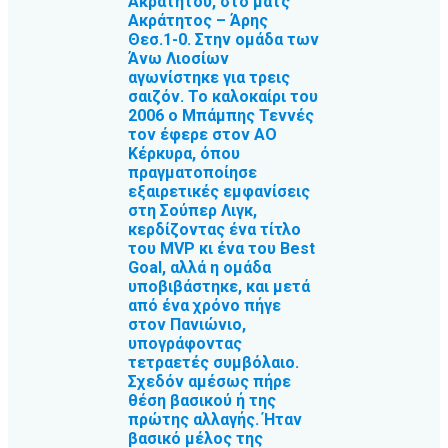
Ακράτητου, στο ματς
Ακράτητος – Άρης
Θεσ.1-0. Στην ομάδα των
Άνω Λιοσίων
αγωνίστηκε για τρεις
σαιζόν. Το καλοκαίρι του
2006 ο Μπάμπης Τεννές
τον έφερε στον ΑΟ
Κέρκυρα, όπου
πραγματοποίησε
εξαιρετικές εμφανίσεις
στη Σούπερ Λιγκ,
κερδίζοντας ένα τίτλο
του MVP κι ένα του Best
Goal, αλλά η ομάδα
υποβιβάστηκε, και μετά
από ένα χρόνο πήγε
στον Πανιώνιο,
υπογράφοντας
τετραετές συμβόλαιο.
Σχεδόν αμέσως πήρε
θέση βασικού ή της
πρώτης αλλαγής. Ήταν
βασικό μέλος της