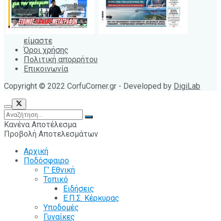
είμαστε
Όροι χρήσης
Πολιτική απορρήτου
Επικοινωνία
Copyright © 2022 CorfuCorner.gr - Developed by
DigiLab
Κανένα Αποτέλεσμα
Προβολή Αποτελεσμάτων
Αρχική
Ποδόσφαιρο
Γ’ Εθνική
Τοπικό
Ειδήσεις
Ε.Π.Σ. Κέρκυρας
Υποδομές
Γυναίκες