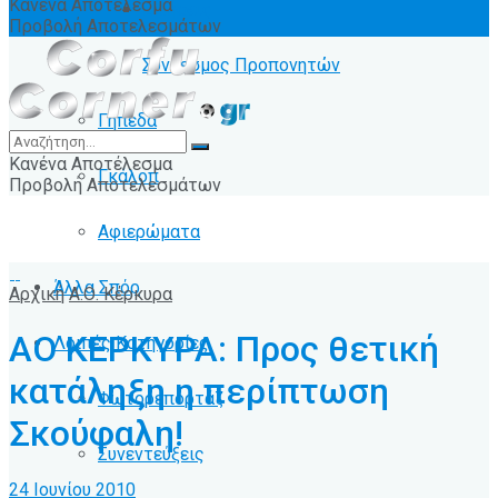
Κανένα Αποτέλεσμα
Ειδήσεις
Προβολή Αποτελεσμάτων
Σύνδεσμος Προπονητών
Γήπεδα
Κανένα Αποτέλεσμα
Γκάλοπ
Προβολή Αποτελεσμάτων
Αφιερώματα
Άλλα Σπόρ
Αρχική
Α.Ο. Κέρκυρα
ΑΟ ΚΕΡΚΥΡΑ: Προς θετική
Λοιπές Κατηγορίες
κατάληξη η περίπτωση
Φωτορεπορτάζ
Σκούφαλη!
Συνεντεύξεις
24 Ιουνίου 2010