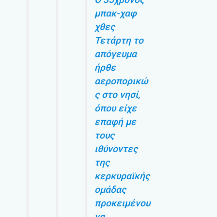
μπακ-χαφ
χθες
Τετάρτη το
απόγευμα
ήρθε
αεροπορικώ
ς στο νησί,
όπου είχε
επαφή με
τους
ιθύνοντες
της
κερκυραϊκής
ομάδας
προκειμένου
να