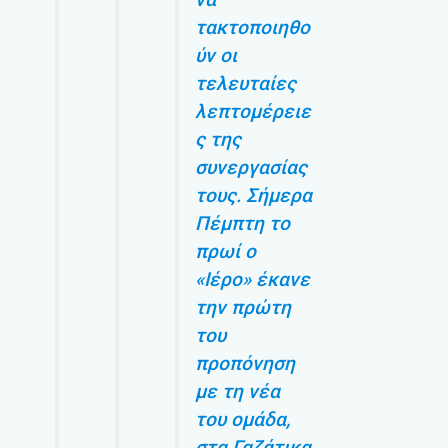
τακτοποιηθο
ύν οι
τελευταίες
λεπτομέρειε
ς της
συνεργασίας
τους. Σήμερα
Πέμπτη το
πρωί ο
«Ιέρο» έκανε
την πρώτη
του
προπόνηση
με τη νέα
του ομάδα,
στα Γαζάτικα