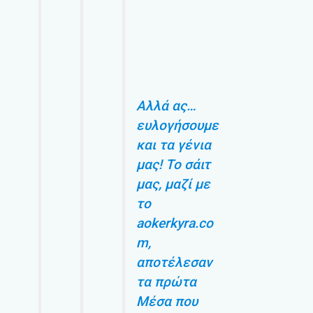
Αλλά ας…
ευλογήσουμε
και τα γένια
μας! Το σάιτ
μας, μαζί με
το
aokerkyra.co
m,
αποτέλεσαν
τα πρώτα
Μέσα που