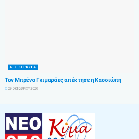
Α.Ο. ΚΕΡΚΥΡΑ
Τον Μπρένο Γκιμαράες απέκτησε η Κασσιώπη
29 ΟΚΤΩΒΡΊΟΥ 2020