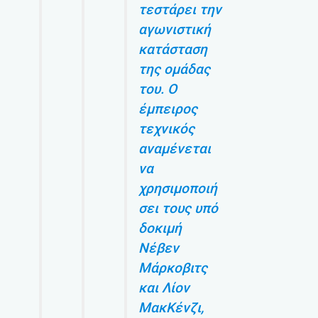
τεστάρει την
αγωνιστική
κατάσταση
της ομάδας
του. Ο
έμπειρος
τεχνικός
αναμένεται
να
χρησιμοποιή
σει τους υπό
δοκιμή
Νέβεν
Μάρκοβιτς
και Λίον
ΜακΚένζι,