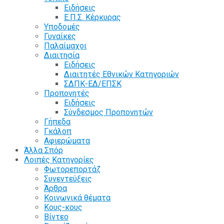
Ειδήσεις
Ε.Π.Σ. Κέρκυρας
Υποδομές
Γυναίκες
Παλαίμαχοι
Διαιτησία
Ειδήσεις
Διαιτητές Εθνικών Κατηγοριών
ΣΔΠΚ-ΕΔ/ΕΠΣΚ
Προπονητές
Ειδήσεις
Σύνδεσμος Προπονητών
Γήπεδα
Γκάλοπ
Αφιερώματα
Άλλα Σπόρ
Λοιπές Κατηγορίες
Φωτορεπορτάζ
Συνεντεύξεις
Άρθρα
Κοινωνικά θέματα
Κους-κους
Βίντεο