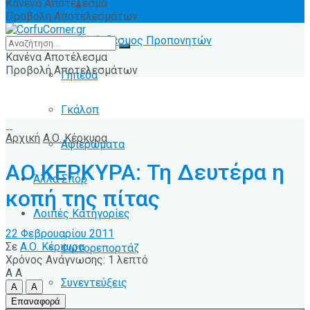
Κανένα Αποτέλεσμα
Ειδήσεις
Προβολή Αποτελεσμάτων
Σύνδεσμος Προπονητών
Κανένα Αποτέλεσμα
Προβολή Αποτελεσμάτων
Γήπεδα
Γκάλοπ
Αρχική
Α.Ο. Κέρκυρα
Αφιερώματα
ΑΟ ΚΕΡΚΥΡΑ: Τη Δευτέρα η
Άλλα Σπόρ
κοπή της πίτας
Λοιπές Κατηγορίες
22 Φεβρουαρίου 2011
Σε
Α.Ο. Κέρκυρα
Φωτορεπορτάζ
Χρόνος Ανάγνωσης: 1 λεπτό
A
A
Συνεντεύξεις
A
A
Επαναφορά