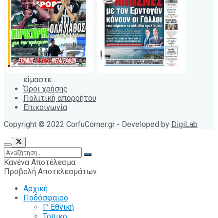
είμαστε
Όροι χρήσης
Πολιτική απορρήτου
Επικοινωνία
Copyright © 2022 CorfuCorner.gr - Developed by
DigiLab
Κανένα Αποτέλεσμα
Προβολή Αποτελεσμάτων
Αρχική
Ποδόσφαιρο
Γ’ Εθνική
Τοπικό