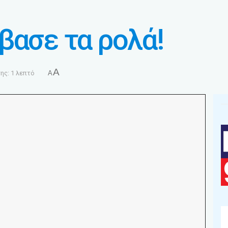
βασε τα ρολά!
A
ς: 1 λεπτό
A