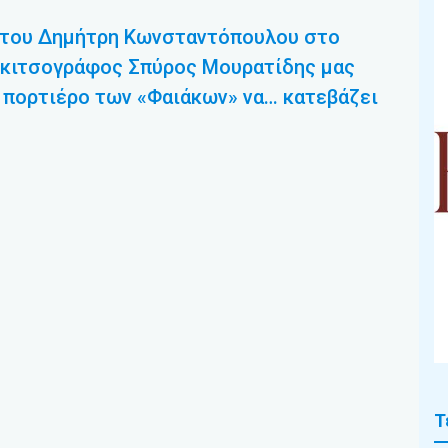
η του Δημήτρη Κωνσταντόπουλου στο
 σκιτσογράφος Σπύρος Μουρατίδης μας
ν πορτιέρο των «Φαιάκων» να… κατεβάζει
Τ