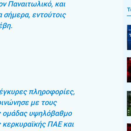
ον Παναιτωλικό, και
Τ
 σήμερα, εντούτοις
έβη.
έγκυρες πληροφορίες,
οινώνησε με τους
ς ομάδας υψηλόβαθμο
 κερκυραϊκής ΠΑΕ και