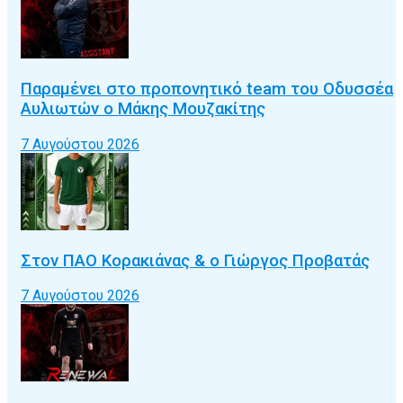
Παραμένει στο προπονητικό team του Οδυσσέα
Αυλιωτών ο Μάκης Μουζακίτης
7 Αυγούστου 2026
Στον ΠΑΟ Κορακιάνας & ο Γιώργος Προβατάς
7 Αυγούστου 2026