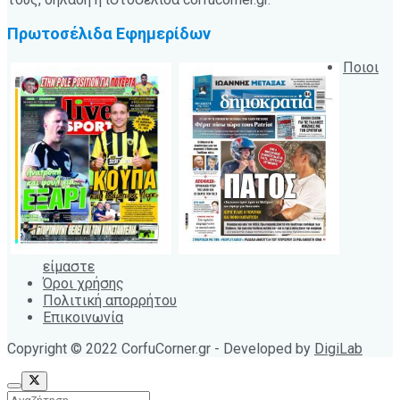
Πρωτοσέλιδα Εφημερίδων
Ποιοι
είμαστε
Όροι χρήσης
Πολιτική απορρήτου
Επικοινωνία
Copyright © 2022 CorfuCorner.gr - Developed by
DigiLab