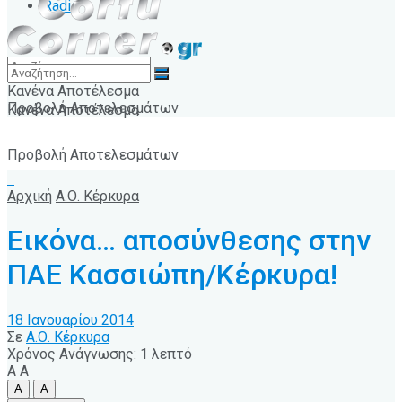
Radio
Κανένα Αποτέλεσμα
Προβολή Αποτελεσμάτων
Κανένα Αποτέλεσμα
Προβολή Αποτελεσμάτων
Αρχική
Α.Ο. Κέρκυρα
Εικόνα… αποσύνθεσης στην
ΠΑΕ Κασσιώπη/Κέρκυρα!
18 Ιανουαρίου 2014
Σε
Α.Ο. Κέρκυρα
Χρόνος Ανάγνωσης: 1 λεπτό
A
A
A
A