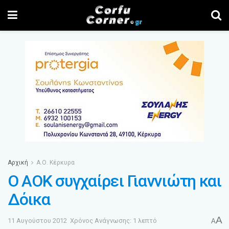
Αρχική
Α.Ο. Κέρκυρα
Ο ΑΟΚ συγχαίρει Γιαννιώτη και
Δόικα
A
11 Αυγούστου 2012
Χρόνος Ανάγνωσης: 1 λεπτό
A