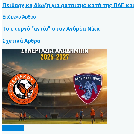
Πειθαρχική δίωξη για ρατσισμό κατά της ΠΑΕ κα
Επόμενο Άρθρο
Το στερνό “αντίο” στον Ανδρέα Νίκα
Σχετικά
Άρθρα
Υποδομές