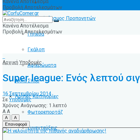
Κανένα Αποτέλεσμα
Ειδήσεις
Προβολή Αποτελεσμάτων
Σύνδεσμος Προπονητών
Κανένα Αποτέλεσμα
Προβολή Αποτελεσμάτων
Γήπεδα
Γκάλοπ
Αρχική
Υποδομές
Αφιερώματα
Super league: Ενός λεπτού σι
Άλλα Σπόρ
16 Σεπτεμβρίου 2014
Λοιπές Κατηγορίες
Σε
Υποδομές
Χρόνος Ανάγνωσης: 1 λεπτό
A
A
Φωτορεπορτάζ
A
A
Επαναφορά
Συνεντεύξεις