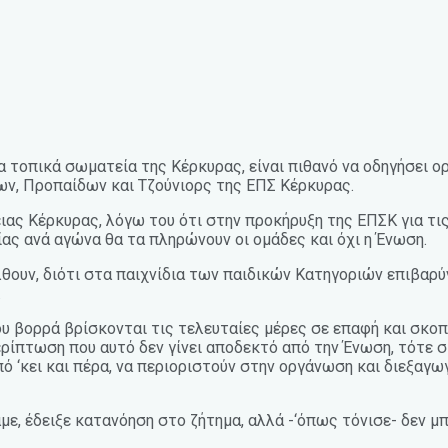
α τοπικά σωματεία της Κέρκυρας, είναι πιθανό να οδηγήσει 
ν, Προπαίδων και Τζούνιορς της ΕΠΣ Κέρκυρας.
ιας Κέρκυρας, λόγω του ότι στην προκήρυξη της ΕΠΣΚ για τι
σίας ανά αγώνα θα τα πληρώνουν οι ομάδες και όχι η Ένωση.
λθουν, διότι στα παιχνίδια των παιδικών Κατηγοριών επιβαρύ
.
ου βορρά βρίσκονται τις τελευταίες μέρες σε επαφή και σκο
 περίπτωση που αυτό δεν γίνει αποδεκτό από την Ένωση, τότε
από ‘κει και πέρα, να περιοριστούν στην οργάνωση και διεξα
ε, έδειξε κατανόηση στο ζήτημα, αλλά -‘όπως τόνισε- δεν μπ