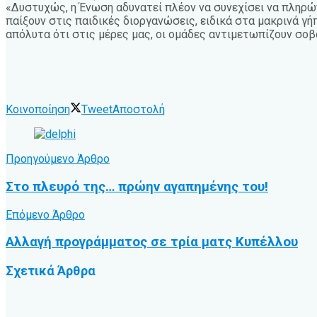
«Δυστυχώς, η Ένωση αδυνατεί πλέον να συνεχίσει να πληρώνε
παίξουν στις παιδικές διοργανώσεις, ειδικά στα μακρινά γή
απόλυτα ότι στις μέρες μας, οι ομάδες αντιμετωπίζουν σοβ
Κοινοποίηση
Tweet
Αποστολή
Προηγούμενο Άρθρο
Στο πλευρό της… πρώην αγαπημένης του!
Επόμενο Άρθρο
Αλλαγή προγράμματος σε τρία ματς Κυπέλλου
Σχετικά
Άρθρα