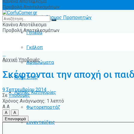
Κανένα Αποτέλεσμα
Ειδήσεις
Προβολή Αποτελεσμάτων
Σύνδεσμος Προπονητών
Κανένα Αποτέλεσμα
Προβολή Αποτελεσμάτων
Γήπεδα
Γκάλοπ
Αρχική
Υποδομές
Αφιερώματα
Σκέφτονται την αποχή οι παι
Άλλα Σπόρ
9 Σεπτεμβρίου 2014
Λοιπές Κατηγορίες
Σε
Υποδομές
Χρόνος Ανάγνωσης: 1 λεπτό
A
A
Φωτορεπορτάζ
A
A
Επαναφορά
Συνεντεύξεις