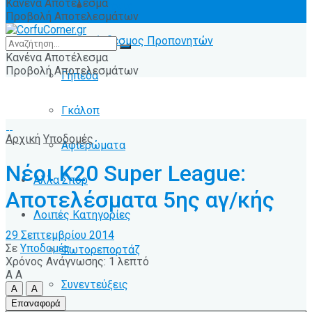
Κανένα Αποτέλεσμα
Ειδήσεις
Προβολή Αποτελεσμάτων
Σύνδεσμος Προπονητών
Κανένα Αποτέλεσμα
Προβολή Αποτελεσμάτων
Γήπεδα
Γκάλοπ
Αρχική
Υποδομές
Αφιερώματα
Νέοι K20 Super League:
Άλλα Σπόρ
Αποτελέσματα 5ης αγ/κής
Λοιπές Κατηγορίες
29 Σεπτεμβρίου 2014
Σε
Υποδομές
Φωτορεπορτάζ
Χρόνος Ανάγνωσης: 1 λεπτό
A
A
Συνεντεύξεις
A
A
Επαναφορά