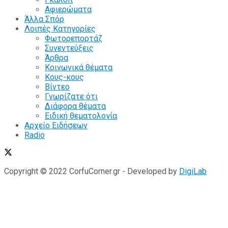
Αφιερώματα
Άλλα Σπόρ
Λοιπές Κατηγορίες
Φωτορεπορτάζ
Συνεντεύξεις
Άρθρα
Κοινωνικά θέματα
Κους-κους
Βίντεο
Γνωρίζατε ότι
Διάφορα θέματα
Ειδική θεματολογία
Αρχείο Ειδήσεων
Radio
Copyright © 2022 CorfuCorner.gr - Developed by
DigiLab