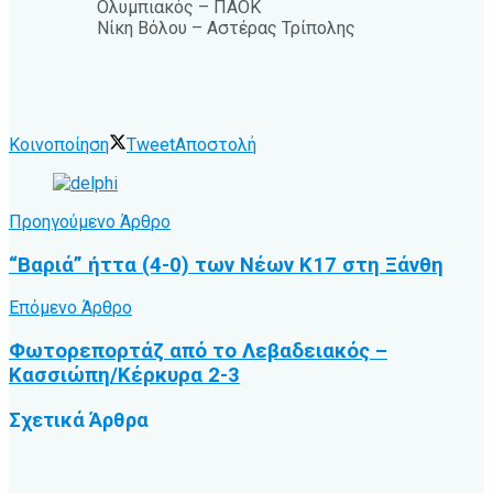
Ολυμπιακός – ΠΑΟΚ
Νίκη Βόλου – Αστέρας Τρίπολης
Κοινοποίηση
Tweet
Αποστολή
Προηγούμενο Άρθρο
“Βαριά” ήττα (4-0) των Νέων Κ17 στη Ξάνθη
Επόμενο Άρθρο
Φωτορεπορτάζ από το Λεβαδειακός –
Κασσιώπη/Κέρκυρα 2-3
Σχετικά
Άρθρα