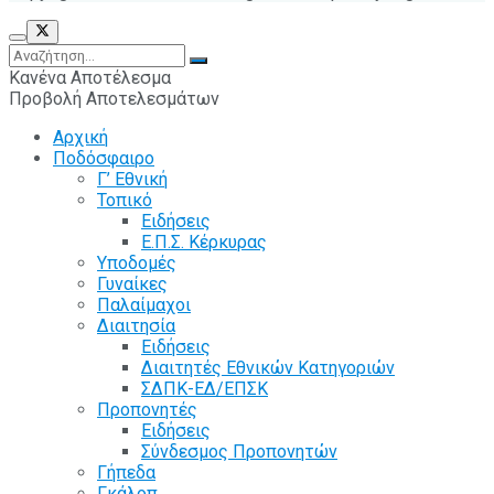
Κανένα Αποτέλεσμα
Προβολή Αποτελεσμάτων
Αρχική
Ποδόσφαιρο
Γ’ Εθνική
Τοπικό
Ειδήσεις
Ε.Π.Σ. Κέρκυρας
Υποδομές
Γυναίκες
Παλαίμαχοι
Διαιτησία
Ειδήσεις
Διαιτητές Εθνικών Κατηγοριών
ΣΔΠΚ-ΕΔ/ΕΠΣΚ
Προπονητές
Ειδήσεις
Σύνδεσμος Προπονητών
Γήπεδα
Γκάλοπ