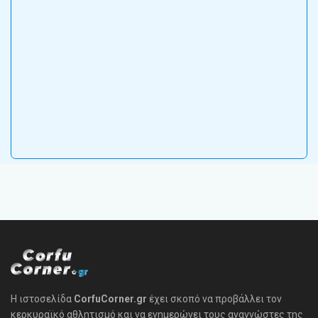
Η ιστοσελίδα
CorfuCorner.gr
έχει σκοπό να προβάλλει τον
κερκυραϊκό αθλητισμό και να ενημερώνει τους αναγνώστες της