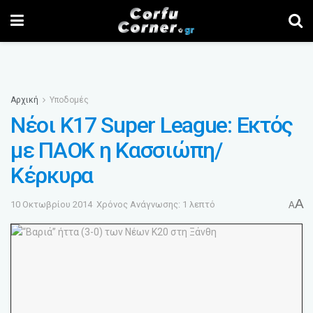
Αρχική
Υποδομές
Νέοι Κ17 Super League: Εκτός
με ΠΑΟΚ η Κασσιώπη/
Κέρκυρα
A
10 Οκτωβρίου 2014
Χρόνος Ανάγνωσης: 1 λεπτό
A