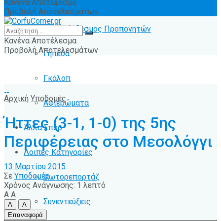
Κανένα Αποτέλεσμα
Ειδήσεις
Προβολή Αποτελεσμάτων
Σύνδεσμος Προπονητών
Κανένα Αποτέλεσμα
Προβολή Αποτελεσμάτων
Γήπεδα
Γκάλοπ
Αρχική
Υποδομές
Αφιερώματα
Ήττες (3-1, 1-0) της 5ης
Άλλα Σπόρ
Περιφέρειας στο Μεσολόγγι
Λοιπές Κατηγορίες
13 Μαρτίου 2015
Σε
Υποδομές
Φωτορεπορτάζ
Χρόνος Ανάγνωσης: 1 λεπτό
A
A
Συνεντεύξεις
A
A
Επαναφορά