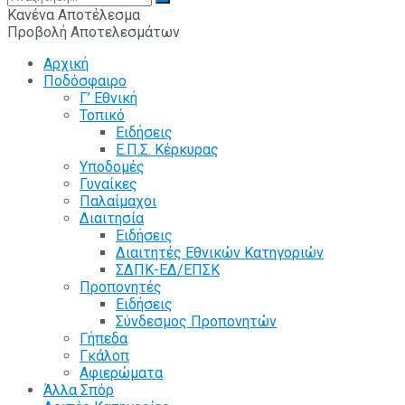
Κανένα Αποτέλεσμα
Προβολή Αποτελεσμάτων
Αρχική
Ποδόσφαιρο
Γ’ Εθνική
Τοπικό
Ειδήσεις
Ε.Π.Σ. Κέρκυρας
Υποδομές
Γυναίκες
Παλαίμαχοι
Διαιτησία
Ειδήσεις
Διαιτητές Εθνικών Κατηγοριών
ΣΔΠΚ-ΕΔ/ΕΠΣΚ
Προπονητές
Ειδήσεις
Σύνδεσμος Προπονητών
Γήπεδα
Γκάλοπ
Αφιερώματα
Άλλα Σπόρ