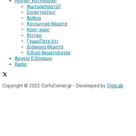
Λοιπές Κατηγορίες
Φωτορεπορτάζ
Συνεντεύξεις
Άρθρα
Κοινωνικά θέματα
Κους-κους
Βίντεο
Γνωρίζατε ότι
Διάφορα θέματα
Ειδική θεματολογία
Αρχείο Ειδήσεων
Radio
Copyright © 2022 CorfuCorner.gr - Developed by
DigiLab