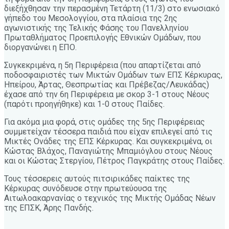
διεξήχθησαν την περασμένη Τετάρτη (11/3) στο ενωσιακό
γήπεδο του Μεσολογγίου, στα πλαίσια της 2ης
αγωνιστικής της Τελικής Φάσης του Πανελληνίου
Πρωταθλήματος Προεπιλογής Εθνικών Ομάδων, που
διοργανώνει η ΕΠΟ.
Συγκεκριμένα, η 5η Περιφέρεια (που απαρτίζεται από
ποδοσφαιριστές των Μικτών Ομάδων των ΕΠΣ Κέρκυρας,
Ηπείρου, Άρτας, Θεσπρωτίας και Πρέβεζας/Λευκάδας)
έχασε από την 6η Περιφέρεια με σκορ 3-1 στους Νέους
(παρότι προηγήθηκε) και 1-0 στους Παίδες.
Για ακόμα μια φορά, στις ομάδες της 5ης Περιφέρειας
συμμετείχαν τέσσερα παιδιά που είχαν επιλεγεί από τις
Μικτές Ονάδες της ΕΠΣ Κέρκυρας. Και συγκεκριμένα, οι
Κώστας Βλάχος, Παναγιώτης Μπαμιόγλου στους Νέους
και οι Κώστας Στεργίου, Πέτρος Παγκράτης στους Παίδες.
Τους τέσσερεις αυτούς πιτσιρικάδες παίκτες της
Κέρκυρας συνόδευσε στην πρωτεύουσα της
Αιτωλοακαρνανίας ο τεχνικός της Μικτής Ομάδας Νέων
της ΕΠΣΚ, Άρης Πανδής.