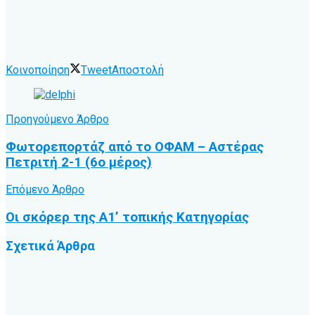
Κοινοποίηση
Tweet
Αποστολή
Προηγούμενο Άρθρο
Φωτορεπορτάζ από το ΟΦΑΜ – Αστέρας
Πετριτή 2-1 (6ο μέρος)
Επόμενο Άρθρο
Οι σκόρερ της Α1’ τοπικής Κατηγορίας
Σχετικά
Άρθρα