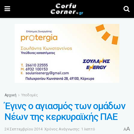
Αρχική
Υποδομές
Έγινς ο αγιασμός των ομάδων
Νέων της κερκυραϊκής ΠΑΕ
A
24 Σεπτεμβρίου 2014
Χρόνος Ανάγνωσης: 1 λεπτό
A