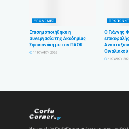
ΥΠΟΔΟΜΕΣ
ΠΡΟΠΟΝΗΤ
Επισημοποιήθηκε η
Ο Γιάννης 
συνεργασία της Ακαδημίας
επικεφαλή
Σφακιανάκη με τον ΠΑΟΚ
Αναπτυξια
Θιναλιακού
14 ΙΟΥΛΊΟΥ 2026
4 ΙΟΥΛΊΟΥ 202
Η ιστοσελίδα
CorfuCorner.gr
έχει σκοπό να προβάλλ