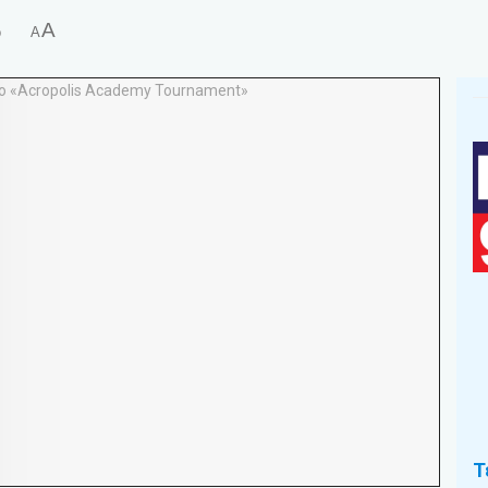
A
ό
A
Τ