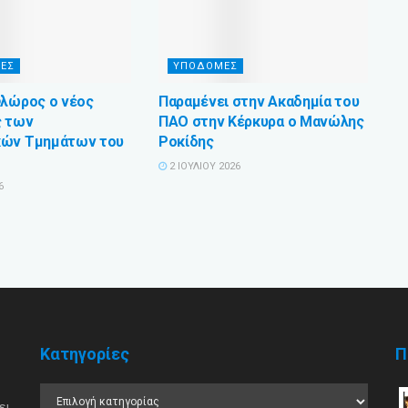
ΕΣ
ΥΠΟΔΟΜΕΣ
Φλώρος ο νέος
Παραμένει στην Ακαδημία του
ς των
ΠΑΟ στην Κέρκυρα ο Μανώλης
κών Τμημάτων του
Ροκίδης
2 ΙΟΥΛΊΟΥ 2026
6
Κατηγορίες
Π
ει