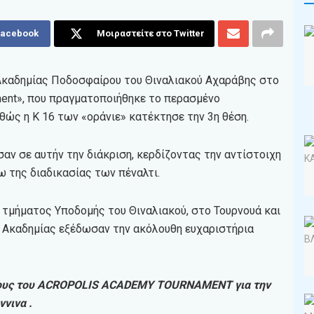
Facebook
Μοιραστείτε στο Twitter
 Ακαδημίας Ποδοσφαίρου του Θιναλιακού Αχαράβης στο
ment», που πραγματοποιήθηκε το περασμένο
αθώς η Κ 16 των «οράνιε» κατέκτησε την 3η θέση.
αν σε αυτήν την διάκριση, κερδίζοντας την αντίστοιχη
ω της διαδικασίας των πέναλτι.
τμήματος Υποδομής του Θιναλιακού, στο Τουρνουά και
ης Ακαδημίας εξέδωσαν την ακόλουθη ευχαριστήρια
νους του ΑCROPOLIS ACADEMY TOURNAMENT για την
νινα .