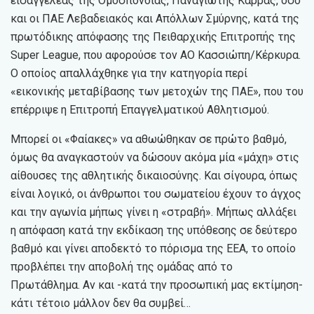
εισαγγελέας της Ομοσπονδίας, Παναγιώτης Καρράς, όσο
και οι ΠΑΕ Λεβαδειακός και Απόλλων Σμύρνης, κατά της
πρωτόδικης απόφασης της Πειθαρχικής Επιτροπής της
Super League, που αφορούσε τον ΑΟ Κασσιώπη/Κέρκυρα.
Ο οποίος απαλλάχθηκε για την κατηγορία περί
«εικονικής μεταβίβασης των μετοχών της ΠΑΕ», που του
επέρριψε η Επιτροπή Επαγγελματικού Αθλητισμού.
Μπορεί οι «Φαίακες» να αθωώθηκαν σε πρώτο βαθμό,
όμως θα αναγκαστούν να δώσουν ακόμα μία «μάχη» στις
αίθουσες της αθλητικής δικαιοσύνης. Και σίγουρα, όπως
είναι λογικό, οι άνθρωποι του σωματείου έχουν το άγχος
και την αγωνία μήπως γίνει η «στραβή». Μήπως αλλάξει
η απόφαση κατά την εκδίκαση της υπόθεσης σε δεύτερο
βαθμό και γίνει αποδεκτό το πόρισμα της ΕΕΑ, το οποίο
προβλέπει την αποβολή της ομάδας από το
Πρωτάθλημα. Αν και -κατά την προσωπική μας εκτίμηση-
κάτι τέτοιο μάλλον δεν θα συμβεί…