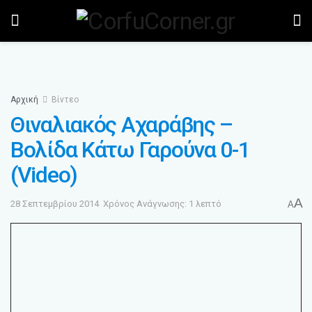
Αρχική
Βίντεο
Θιναλιακός Αχαράβης –
Βολίδα Κάτω Γαρούνα 0-1
(Video)
A
28 Σεπτεμβρίου 2014
Χρόνος Ανάγνωσης: 1 λεπτό
A