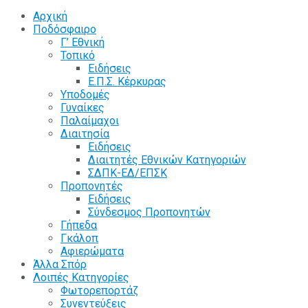
Αρχική
Ποδόσφαιρο
Γ’ Εθνική
Τοπικό
Ειδήσεις
Ε.Π.Σ. Κέρκυρας
Υποδομές
Γυναίκες
Παλαίμαχοι
Διαιτησία
Ειδήσεις
Διαιτητές Εθνικών Κατηγοριών
ΣΔΠΚ-ΕΔ/ΕΠΣΚ
Προπονητές
Ειδήσεις
Σύνδεσμος Προπονητών
Γήπεδα
Γκάλοπ
Αφιερώματα
Άλλα Σπόρ
Λοιπές Κατηγορίες
Φωτορεπορτάζ
Συνεντεύξεις