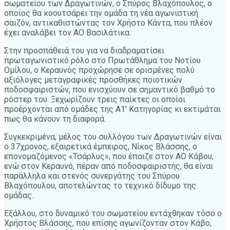
σωματείου των Δραγωτινών, ο Σπύρος Βλαχόπουλος, ο
οποίος θα κοουτσάρει την ομάδα τη νέα αγωνιστική
σαιζόν, αντικαθιστώντας τον Χρήστο Κάντα, που πλέον
έχει αναλάβει τον ΑΟ Βασιλάτικα.
Στην προσπάθειά του για να διαδραματίσει
πρωταγωνιστικό ρόλο στο Πρωτάθλημα του Νοτίου
Ομίλου, ο Κεραυνός προχώρησε σε ορισμένες πολύ
αξιόλογες μεταγραφικές προσθήκες ποιοτικών
ποδοσφαιριστών, που ενισχύουν σε σημαντικό βαθμό το
ρόστερ του. Ξεχωρίζουν τρεις παίκτες οι οποίοι
προέρχονται από ομάδες της Α1′ Κατηγορίας κι εκτιμάται
πως θα κάνουν τη διαφορά.
Συγκεκριμένα, μέλος του συλλόγου των Δραγωτινών είναι
ο 37χρονος, εξαιρετικά έμπειρος, Νίκος Βλάσσης, ο
επονομαζόμενος «Τσάρλυς», που έπαιζε στον ΑΟ Κάβου,
ενώ στον Κεραυνό, πέραν από ποδοσφαιριστής, θα είναι
παράλληλα και στενός συνεργάτης του Σπύρου
Βλαχόπουλου, αποτελώντας το τεχνικό δίδυμο της
ομάδας.
Εξάλλου, στο δυναμικό του σωματείου εντάχθηκαν τόσο ο
Χρήστος Βλάσσης, που επίσης αγωνίζονταν στον Κάβο,