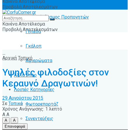
Κανένα Αποτέλεσμα
Ειδήσεις
Προβολή Αποτελεσμάτων
Σύνδεσμος Προπονητών
Κανένα Αποτέλεσμα
Προβολή Αποτελεσμάτων
Γήπεδα
Γκάλοπ
Αρχική
Τοπικό
Αφιερώματα
Υψηλές φιλοδοξίες στον
Άλλα Σπόρ
Κεραυνό Δραγωτινών!
Λοιπές Κατηγορίες
29 Αυγούστου 2015
Σε
Τοπικό
Φωτορεπορτάζ
Χρόνος Ανάγνωσης: 1 λεπτό
A
A
Συνεντεύξεις
A
A
Επαναφορά