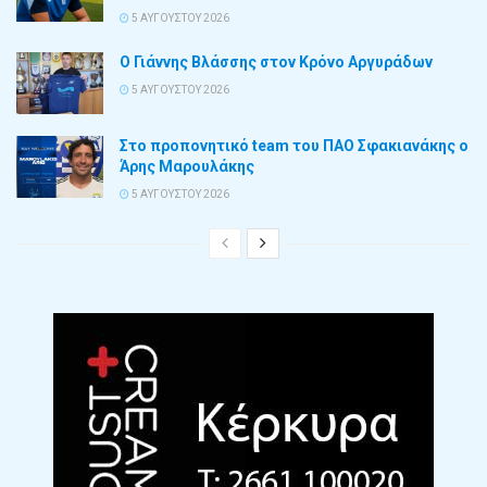
5 ΑΥΓΟΎΣΤΟΥ 2026
Ο Γιάννης Βλάσσης στον Κρόνο Αργυράδων
5 ΑΥΓΟΎΣΤΟΥ 2026
Στο προπονητικό team του ΠΑΟ Σφακιανάκης ο
Άρης Μαρουλάκης
5 ΑΥΓΟΎΣΤΟΥ 2026