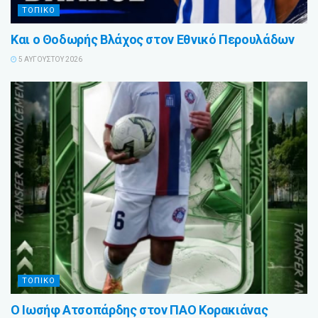
ΤΟΠΙΚΟ
Και ο Θοδωρής Βλάχος στον Εθνικό Περουλάδων
5 ΑΥΓΟΎΣΤΟΥ 2026
ΤΟΠΙΚΟ
Ο Ιωσήφ Ατσοπάρδης στον ΠΑΟ Κορακιάνας